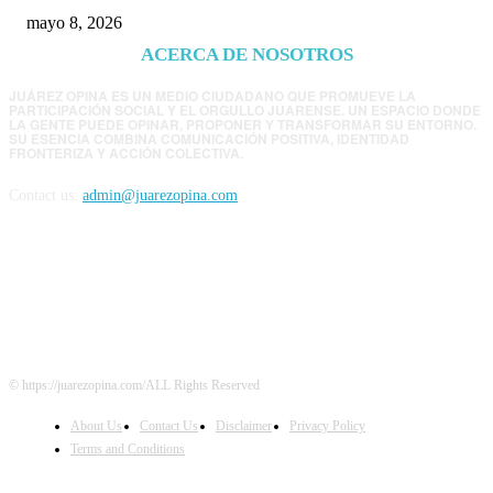
mayo 8, 2026
ACERCA DE NOSOTROS
JUÁREZ OPINA ES UN MEDIO CIUDADANO QUE PROMUEVE LA
PARTICIPACIÓN SOCIAL Y EL ORGULLO JUARENSE. UN ESPACIO DONDE
LA GENTE PUEDE OPINAR, PROPONER Y TRANSFORMAR SU ENTORNO.
SU ESENCIA COMBINA COMUNICACIÓN POSITIVA, IDENTIDAD
FRONTERIZA Y ACCIÓN COLECTIVA.
Contact us:
admin@juarezopina.com
FOLLOW US
© https://juarezopina.com/ALL Rights Reserved
About Us
Contact Us
Disclaimer
Privacy Policy
Terms and Conditions