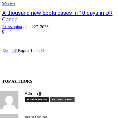
México
A thousand new Ebola cases in 10 days in DR
Congo
Juarezopina
-
julio 27, 2026
0
1
2
3
...
231
Página 1 de 231
TOP AUTHORS
Admiin JJ
36 Publicaciones
0 COMENTARIOS
Juarezopina