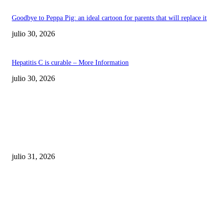
Goodbye to Peppa Pig: an ideal cartoon for parents that will replace it
julio 30, 2026
Hepatitis C is curable – More Information
julio 30, 2026
POPULAR POSTS
¿Prevenir accidentes o salir a morder? Juárez
sigue esperando sus semáforos “inteligentes”
julio 31, 2026
Maru Campos acusa: “La 4T negocia la ley” y pone
en riesgo la confianza en México