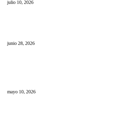
julio 10, 2026
¿Cuánto ganan los familiares de Cruz Pérez
Cuéllar en el Municipio?
junio 28, 2026
Rumbo al 2027: los suspirantes, la crisis
económica y el nuevo tablero político de
Chihuahua
mayo 10, 2026
Trump endurece presión contra Morena: ahora
EE.UU. revisará consulados mexicanos por
presunta influencia política