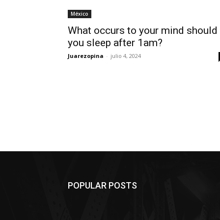
México
What occurs to your mind should
you sleep after 1am?
Juarezopina
-
julio 4, 2024
POPULAR POSTS