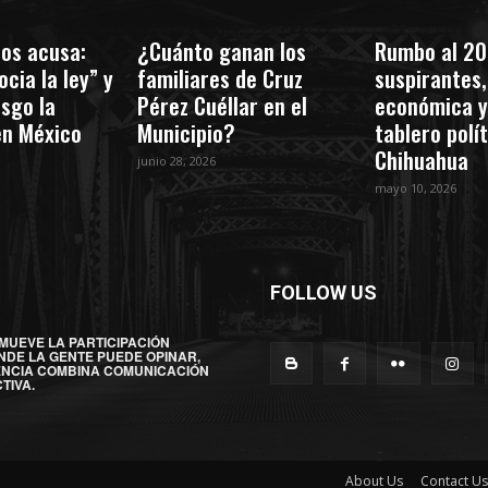
os acusa:
¿Cuánto ganan los
Rumbo al 20
cia la ley” y
familiares de Cruz
suspirantes, 
esgo la
Pérez Cuéllar en el
económica y
en México
Municipio?
tablero polí
Chihuahua
junio 28, 2026
mayo 10, 2026
FOLLOW US
MUEVE LA PARTICIPACIÓN
NDE LA GENTE PUEDE OPINAR,
ENCIA COMBINA COMUNICACIÓN
TIVA.
About Us
Contact Us