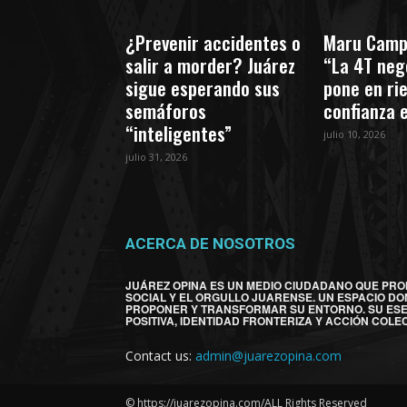
¿Prevenir accidentes o
Maru Camp
salir a morder? Juárez
“La 4T nego
sigue esperando sus
pone en ri
semáforos
confianza 
“inteligentes”
julio 10, 2026
julio 31, 2026
ACERCA DE NOSOTROS
JUÁREZ OPINA ES UN MEDIO CIUDADANO QUE PRO
SOCIAL Y EL ORGULLO JUARENSE. UN ESPACIO DO
PROPONER Y TRANSFORMAR SU ENTORNO. SU ES
POSITIVA, IDENTIDAD FRONTERIZA Y ACCIÓN COLEC
Contact us:
admin@juarezopina.com
© https://juarezopina.com/ALL Rights Reserved