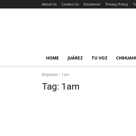
About Us
Contact Us
Disclaimer
Privacy Policy
T
HOME
JUÁREZ
TU VOZ
CHIHUAH
Etiquetas
1am
Tag:
1am