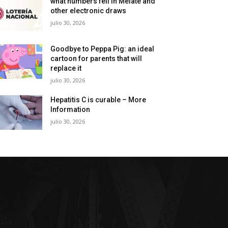
what numbers fell in Melate and
other electronic draws
julio 30, 2026
Goodbye to Peppa Pig: an ideal
cartoon for parents that will
replace it
julio 30, 2026
Hepatitis C is curable – More
Information
julio 30, 2026