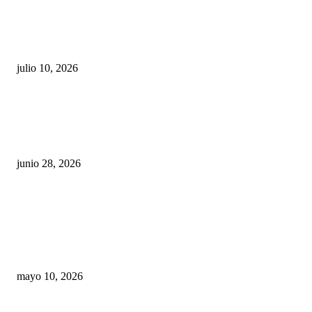
Maru Campos acusa: “La 4T negocia la ley” y pone
en riesgo la confianza en México
julio 10, 2026
¿Cuánto ganan los familiares de Cruz Pérez
Cuéllar en el Municipio?
junio 28, 2026
Rumbo al 2027: los suspirantes, la crisis
económica y el nuevo tablero político de
Chihuahua
mayo 10, 2026