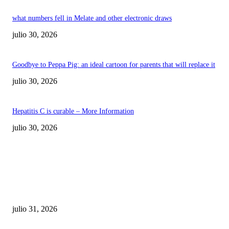
what numbers fell in Melate and other electronic draws
julio 30, 2026
Goodbye to Peppa Pig: an ideal cartoon for parents that will replace it
julio 30, 2026
Hepatitis C is curable – More Information
julio 30, 2026
POPULAR POSTS
¿Prevenir accidentes o salir a morder? Juárez
sigue esperando sus semáforos “inteligentes”
julio 31, 2026