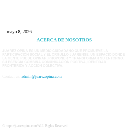
Trump endurece presión contra Morena: ahora
EE.UU. revisará consulados mexicanos por
presunta influencia política
mayo 8, 2026
ACERCA DE NOSOTROS
JUÁREZ OPINA ES UN MEDIO CIUDADANO QUE PROMUEVE LA
PARTICIPACIÓN SOCIAL Y EL ORGULLO JUARENSE. UN ESPACIO DONDE
LA GENTE PUEDE OPINAR, PROPONER Y TRANSFORMAR SU ENTORNO.
SU ESENCIA COMBINA COMUNICACIÓN POSITIVA, IDENTIDAD
FRONTERIZA Y ACCIÓN COLECTIVA.
Contact us:
admin@juarezopina.com
FOLLOW US
© https://juarezopina.com/ALL Rights Reserved