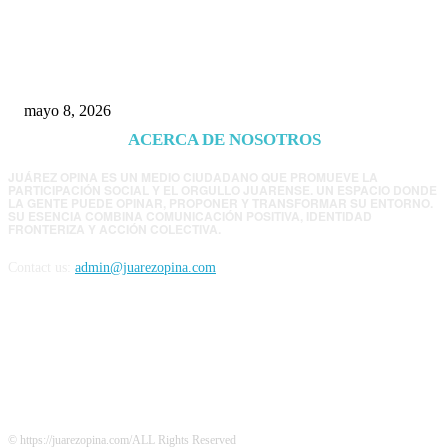
Trump endurece presión contra Morena: ahora
EE.UU. revisará consulados mexicanos por
presunta influencia política
mayo 8, 2026
ACERCA DE NOSOTROS
JUÁREZ OPINA ES UN MEDIO CIUDADANO QUE PROMUEVE LA
PARTICIPACIÓN SOCIAL Y EL ORGULLO JUARENSE. UN ESPACIO DONDE
LA GENTE PUEDE OPINAR, PROPONER Y TRANSFORMAR SU ENTORNO.
SU ESENCIA COMBINA COMUNICACIÓN POSITIVA, IDENTIDAD
FRONTERIZA Y ACCIÓN COLECTIVA.
Contact us:
admin@juarezopina.com
FOLLOW US
© https://juarezopina.com/ALL Rights Reserved