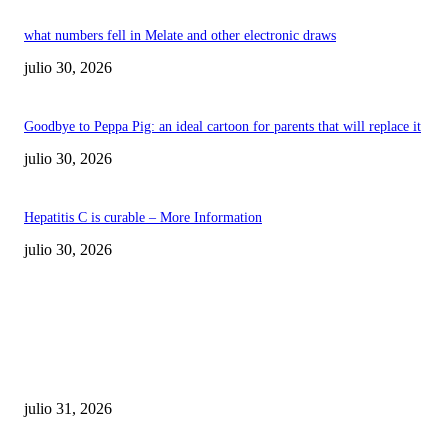
what numbers fell in Melate and other electronic draws
julio 30, 2026
Goodbye to Peppa Pig: an ideal cartoon for parents that will replace it
julio 30, 2026
Hepatitis C is curable – More Information
julio 30, 2026
POPULAR POSTS
¿Prevenir accidentes o salir a morder? Juárez
sigue esperando sus semáforos “inteligentes”
julio 31, 2026