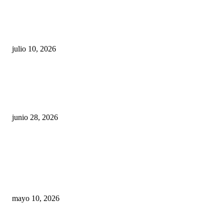
Maru Campos acusa: “La 4T negocia la ley” y pone
en riesgo la confianza en México
julio 10, 2026
¿Cuánto ganan los familiares de Cruz Pérez
Cuéllar en el Municipio?
junio 28, 2026
Rumbo al 2027: los suspirantes, la crisis
económica y el nuevo tablero político de
Chihuahua
mayo 10, 2026