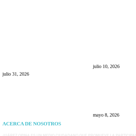
POPULAR POSTS
¿Prevenir accidentes o salir a
Maru Campos acu
morder? Juárez sigue
negocia la ley” y
esperando sus semáforos
la confianza en 
“inteligentes”
julio 10, 2026
julio 31, 2026
Trump endurece 
Morena: ahora EE
consulados mexi
presunta influenc
mayo 8, 2026
ACERCA DE NOSOTROS
JUÁREZ OPINA ES UN MEDIO CIUDADANO QUE PROMUEVE LA PARTICIPA