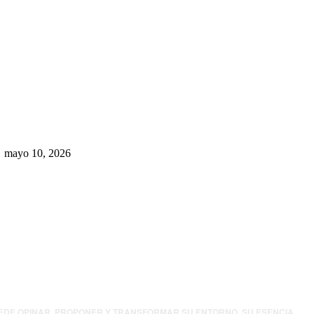
Rumbo al 2027: los suspirantes,
la crisis económica y el nuevo
tablero político de Chihuahua
mayo 10, 2026
UEDE OPINAR, PROPONER Y TRANSFORMAR SU ENTORNO. SU ESENCIA