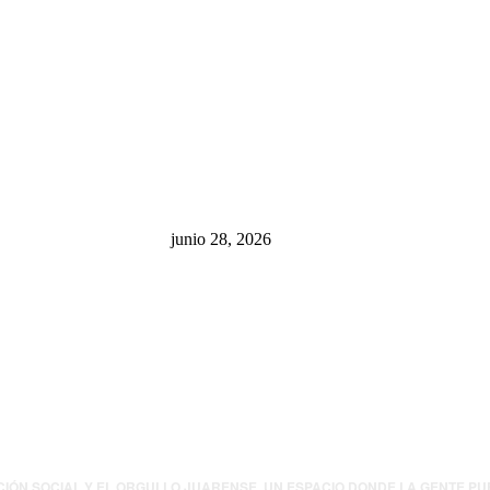
sa: “La 4T
¿Cuánto ganan los familiares de
 pone en riesgo
Cruz Pérez Cuéllar en el
México
Municipio?
junio 28, 2026
presión contra
.UU. revisará
canos por
ia política
CIÓN SOCIAL Y EL ORGULLO JUARENSE. UN ESPACIO DONDE LA GENTE P