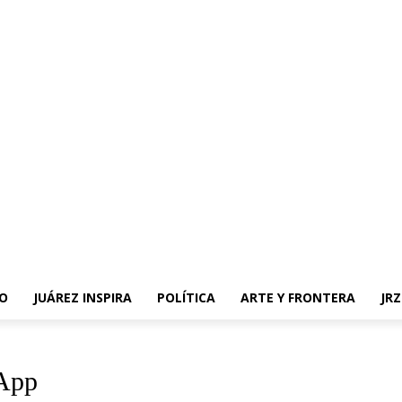
O
JUÁREZ INSPIRA
POLÍTICA
ARTE Y FRONTERA
JR
sApp