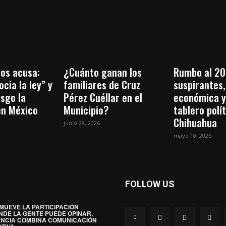
os acusa:
¿Cuánto ganan los
Rumbo al 20
cia la ley” y
familiares de Cruz
suspirantes, 
esgo la
Pérez Cuéllar en el
económica y
en México
Municipio?
tablero polí
Chihuahua
junio 28, 2026
mayo 10, 2026
FOLLOW US
MUEVE LA PARTICIPACIÓN
NDE LA GENTE PUEDE OPINAR,
ENCIA COMBINA COMUNICACIÓN