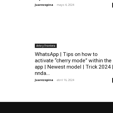
Juarezopina
-
mayo 4, 2024
Arte y Frontera
WhatsApp | Tips on how to
activate “cherry mode” within the
app | Newest model | Trick 2024 
nnda...
Juarezopina
-
abril 16, 2024