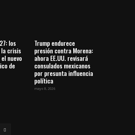
27: los
Trump endurece
la crisis
presión contra Morena:
 el nuevo
ahora EE.UU. revisará
tico de
consulados mexicanos
por presunta influencia
política
mayo 8, 2026