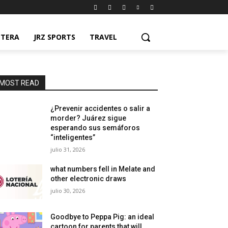
NTERA
JRZ SPORTS
TRAVEL
MOST READ
¿Prevenir accidentes o salir a
morder? Juárez sigue
esperando sus semáforos
“inteligentes”
julio 31, 2026
what numbers fell in Melate and
other electronic draws
julio 30, 2026
Goodbye to Peppa Pig: an ideal
cartoon for parents that will