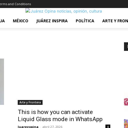
erms and Conditions
UA
MÉXICO
JUÁREZ INSPIRA
POLÍTICA
ARTE Y FRO
Arte y Frontera
This is how you can activate
Liquid Glass mode in WhatsApp
Juarezopina
-
abril 27, 2026
0