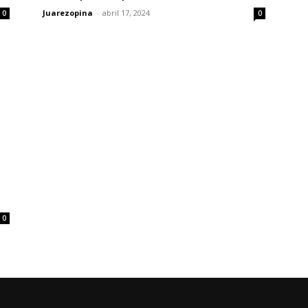
Juarezopina
-
abril 17, 2024
0
0
|
0