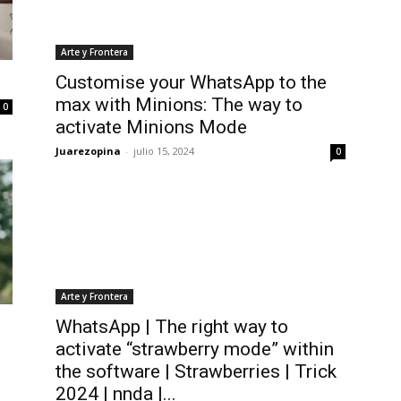
Arte y Frontera
Customise your WhatsApp to the
max with Minions: The way to
0
activate Minions Mode
Juarezopina
-
julio 15, 2024
0
Arte y Frontera
WhatsApp | The right way to
activate “strawberry mode” within
the software | Strawberries | Trick
2024 | nnda |...