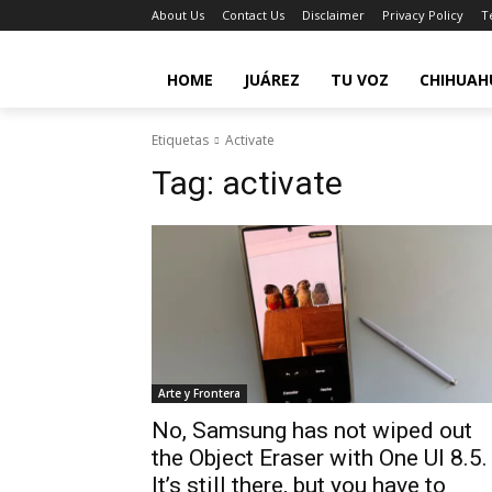
About Us
Contact Us
Disclaimer
Privacy Policy
T
HOME
JUÁREZ
TU VOZ
CHIHUAH
Etiquetas
Activate
Tag:
activate
Arte y Frontera
No, Samsung has not wiped out
the Object Eraser with One UI 8.5.
It’s still there, but you have to