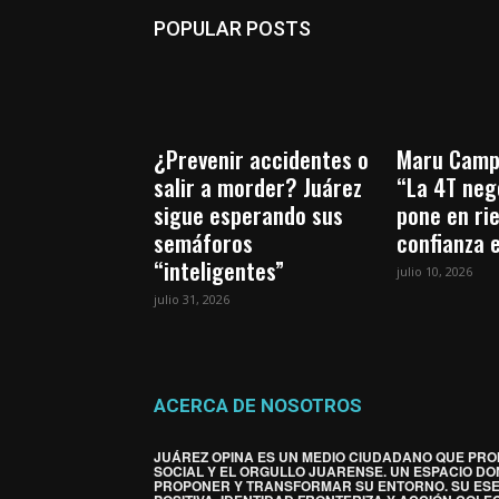
POPULAR POSTS
¿Prevenir accidentes o
Maru Camp
salir a morder? Juárez
“La 4T nego
sigue esperando sus
pone en ri
semáforos
confianza 
“inteligentes”
julio 10, 2026
julio 31, 2026
ACERCA DE NOSOTROS
JUÁREZ OPINA ES UN MEDIO CIUDADANO QUE PRO
SOCIAL Y EL ORGULLO JUARENSE. UN ESPACIO DO
PROPONER Y TRANSFORMAR SU ENTORNO. SU ES