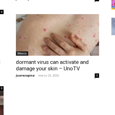
0
México
:
dormant virus can activate and
damage your skin – UnoTV
Juarezopina
-
marzo 23, 2026
0
0