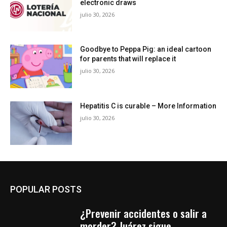
electronic draws
julio 30, 2026
Goodbye to Peppa Pig: an ideal cartoon
for parents that will replace it
julio 30, 2026
Hepatitis C is curable – More Information
julio 30, 2026
POPULAR POSTS
¿Prevenir accidentes o salir a
morder? Juárez sigue