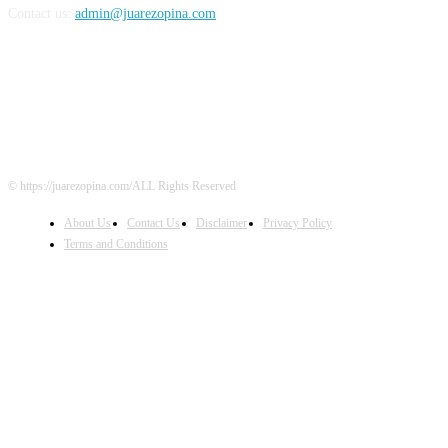
Contact us:
admin@juarezopina.com
FOLLOW US
© https://juarezopina.com/ALL Rights Reserved
About Us
Contact Us
Disclaimer
Privacy Policy
Terms and Conditions