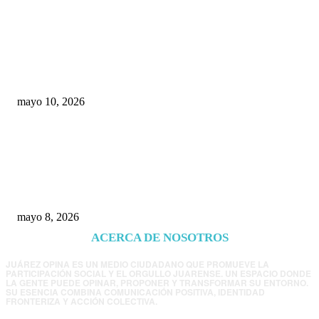
Rumbo al 2027: los suspirantes, la crisis
económica y el nuevo tablero político de
Chihuahua
mayo 10, 2026
Trump endurece presión contra Morena: ahora
EE.UU. revisará consulados mexicanos por
presunta influencia política
mayo 8, 2026
ACERCA DE NOSOTROS
JUÁREZ OPINA ES UN MEDIO CIUDADANO QUE PROMUEVE LA
PARTICIPACIÓN SOCIAL Y EL ORGULLO JUARENSE. UN ESPACIO DONDE
LA GENTE PUEDE OPINAR, PROPONER Y TRANSFORMAR SU ENTORNO.
SU ESENCIA COMBINA COMUNICACIÓN POSITIVA, IDENTIDAD
FRONTERIZA Y ACCIÓN COLECTIVA.