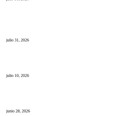
POPULAR POSTS
¿Prevenir accidentes o salir a morder? Juárez
sigue esperando sus semáforos “inteligentes”
julio 31, 2026
Maru Campos acusa: “La 4T negocia la ley” y pone
en riesgo la confianza en México
julio 10, 2026
¿Cuánto ganan los familiares de Cruz Pérez
Cuéllar en el Municipio?
junio 28, 2026