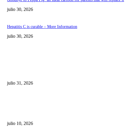
julio 30, 2026
Hepatitis C is curable – More Information
julio 30, 2026
POPULAR POSTS
¿Prevenir accidentes o salir a morder? Juárez
sigue esperando sus semáforos “inteligentes”
julio 31, 2026
Maru Campos acusa: “La 4T negocia la ley” y pone
en riesgo la confianza en México
julio 10, 2026