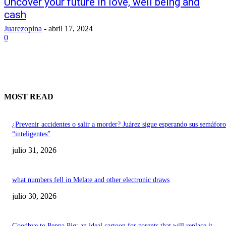
Uncover your future in love, well being and
cash
Juarezopina
-
abril 17, 2024
0
MOST READ
¿Prevenir accidentes o salir a morder? Juárez sigue esperando sus semáforo
“inteligentes”
julio 31, 2026
what numbers fell in Melate and other electronic draws
julio 30, 2026
Goodbye to Peppa Pig: an ideal cartoon for parents that will replace it