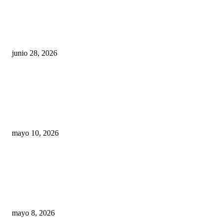
¿Cuánto ganan los familiares de Cruz Pérez
Cuéllar en el Municipio?
junio 28, 2026
Rumbo al 2027: los suspirantes, la crisis
económica y el nuevo tablero político de
Chihuahua
mayo 10, 2026
Trump endurece presión contra Morena: ahora
EE.UU. revisará consulados mexicanos por
presunta influencia política
mayo 8, 2026