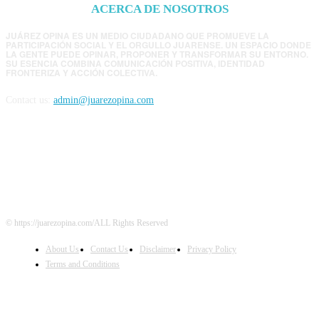
ACERCA DE NOSOTROS
JUÁREZ OPINA ES UN MEDIO CIUDADANO QUE PROMUEVE LA
PARTICIPACIÓN SOCIAL Y EL ORGULLO JUARENSE. UN ESPACIO DONDE
LA GENTE PUEDE OPINAR, PROPONER Y TRANSFORMAR SU ENTORNO.
SU ESENCIA COMBINA COMUNICACIÓN POSITIVA, IDENTIDAD
FRONTERIZA Y ACCIÓN COLECTIVA.
Contact us:
admin@juarezopina.com
FOLLOW US
© https://juarezopina.com/ALL Rights Reserved
About Us
Contact Us
Disclaimer
Privacy Policy
Terms and Conditions