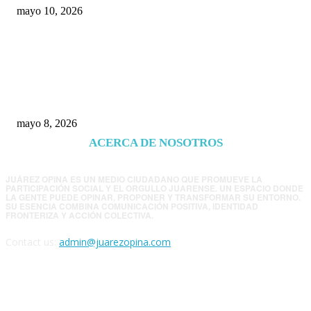
mayo 10, 2026
Trump endurece presión contra Morena: ahora
EE.UU. revisará consulados mexicanos por
presunta influencia política
mayo 8, 2026
ACERCA DE NOSOTROS
JUÁREZ OPINA ES UN MEDIO CIUDADANO QUE PROMUEVE LA
PARTICIPACIÓN SOCIAL Y EL ORGULLO JUARENSE. UN ESPACIO DONDE
LA GENTE PUEDE OPINAR, PROPONER Y TRANSFORMAR SU ENTORNO.
SU ESENCIA COMBINA COMUNICACIÓN POSITIVA, IDENTIDAD
FRONTERIZA Y ACCIÓN COLECTIVA.
Contact us:
admin@juarezopina.com
FOLLOW US