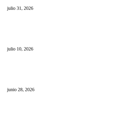
julio 31, 2026
Maru Campos acusa: “La 4T negocia la ley” y pone
en riesgo la confianza en México
julio 10, 2026
¿Cuánto ganan los familiares de Cruz Pérez
Cuéllar en el Municipio?
junio 28, 2026
Rumbo al 2027: los suspirantes, la crisis
económica y el nuevo tablero político de
Chihuahua