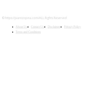
© https://juarezopina.com/ALL Rights Reserved
About Us
Contact Us
Disclaimer
Privacy Policy
Terms and Conditions