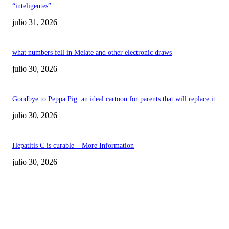
“inteligentes”
julio 31, 2026
what numbers fell in Melate and other electronic draws
julio 30, 2026
Goodbye to Peppa Pig: an ideal cartoon for parents that will replace it
julio 30, 2026
Hepatitis C is curable – More Information
julio 30, 2026
POPULAR POSTS
¿Prevenir accidentes o salir a morder? Juárez
sigue esperando sus semáforos “inteligentes”