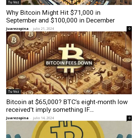
Tu Voz
Why Bitcoin Might Hit $71,000 in
September and $100,000 in December
Juarezopina
-
julio 21, 2024
0
Tu Voz
Bitcoin at $65,000? BTC’s eight-month low
received’t imply something IF…
Juarezopina
-
julio 14, 2024
0