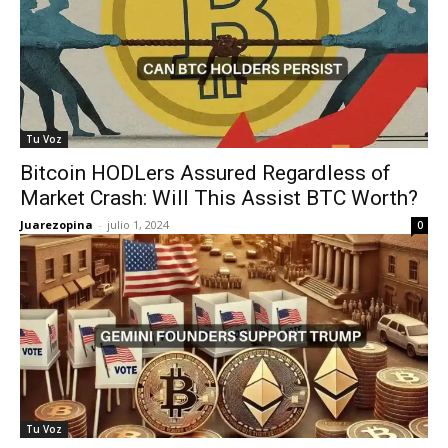
Tu Voz
Bitcoin HODLers Assured Regardless of
Market Crash: Will This Assist BTC Worth?
Juarezopina
-
julio 1, 2024
0
Tu Voz