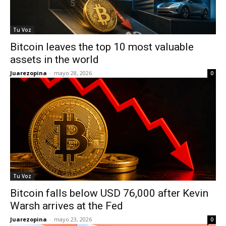
Tu Voz
Bitcoin leaves the top 10 most valuable
assets in the world
Juarezopina
-
mayo 28, 2026
0
Tu Voz
Bitcoin falls below USD 76,000 after Kevin
Warsh arrives at the Fed
Juarezopina
-
mayo 23, 2026
0