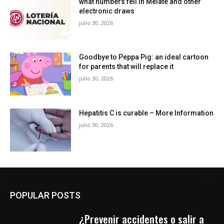
what numbers fell in Melate and other
electronic draws
julio 30, 2026
Goodbye to Peppa Pig: an ideal cartoon
for parents that will replace it
julio 30, 2026
Hepatitis C is curable – More Information
julio 30, 2026
POPULAR POSTS
¿Prevenir accidentes o salir a