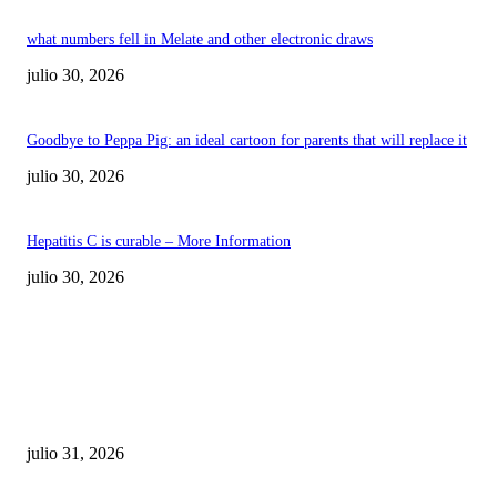
what numbers fell in Melate and other electronic draws
julio 30, 2026
Goodbye to Peppa Pig: an ideal cartoon for parents that will replace it
julio 30, 2026
Hepatitis C is curable – More Information
julio 30, 2026
POPULAR POSTS
¿Prevenir accidentes o salir a morder? Juárez
sigue esperando sus semáforos “inteligentes”
julio 31, 2026