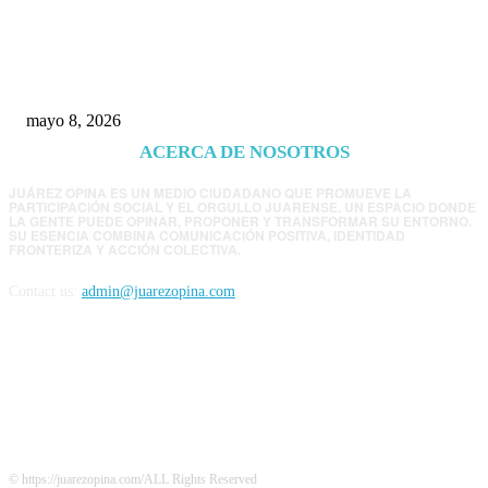
Trump endurece presión contra Morena: ahora
EE.UU. revisará consulados mexicanos por
presunta influencia política
mayo 8, 2026
ACERCA DE NOSOTROS
JUÁREZ OPINA ES UN MEDIO CIUDADANO QUE PROMUEVE LA
PARTICIPACIÓN SOCIAL Y EL ORGULLO JUARENSE. UN ESPACIO DONDE
LA GENTE PUEDE OPINAR, PROPONER Y TRANSFORMAR SU ENTORNO.
SU ESENCIA COMBINA COMUNICACIÓN POSITIVA, IDENTIDAD
FRONTERIZA Y ACCIÓN COLECTIVA.
Contact us:
admin@juarezopina.com
FOLLOW US
© https://juarezopina.com/ALL Rights Reserved