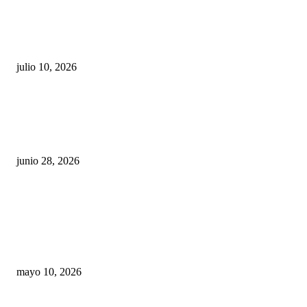
Maru Campos acusa: “La 4T negocia la ley” y pone
en riesgo la confianza en México
julio 10, 2026
¿Cuánto ganan los familiares de Cruz Pérez
Cuéllar en el Municipio?
junio 28, 2026
Rumbo al 2027: los suspirantes, la crisis
económica y el nuevo tablero político de
Chihuahua
mayo 10, 2026