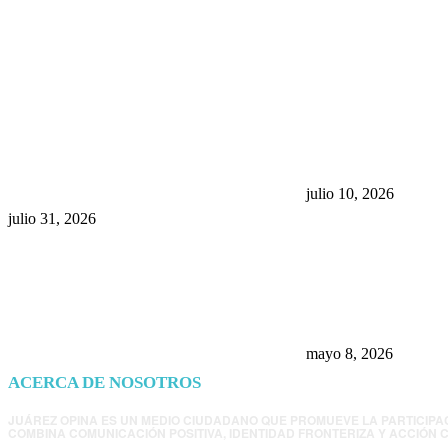
POPULAR POSTS
¿Prevenir accidentes o salir a
Maru Campos acu
morder? Juárez sigue
negocia la ley” y
esperando sus semáforos
la confianza en 
“inteligentes”
julio 10, 2026
julio 31, 2026
Trump endurece 
Morena: ahora EE
consulados mexi
presunta influenc
mayo 8, 2026
ACERCA DE NOSOTROS
JUÁREZ OPINA ES UN MEDIO CIUDADANO QUE PROMUEVE LA PARTICIPA
COMBINA COMUNICACIÓN POSITIVA, IDENTIDAD FRONTERIZA Y ACCIÓN C