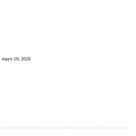
Rumbo al 2027: los suspirantes,
la crisis económica y el nuevo
tablero político de Chihuahua
mayo 10, 2026
UEDE OPINAR, PROPONER Y TRANSFORMAR SU ENTORNO. SU ESENCIA