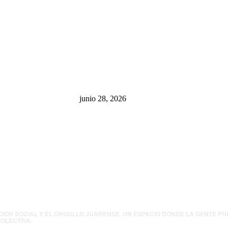
sa: “La 4T
¿Cuánto ganan los familiares de
 pone en riesgo
Cruz Pérez Cuéllar en el
México
Municipio?
junio 28, 2026
presión contra
.UU. revisará
canos por
ia política
CIÓN SOCIAL Y EL ORGULLO JUARENSE. UN ESPACIO DONDE LA GENTE P
OLECTIVA.