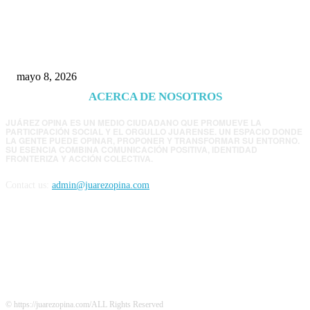
Trump endurece presión contra Morena: ahora
EE.UU. revisará consulados mexicanos por
presunta influencia política
mayo 8, 2026
ACERCA DE NOSOTROS
JUÁREZ OPINA ES UN MEDIO CIUDADANO QUE PROMUEVE LA
PARTICIPACIÓN SOCIAL Y EL ORGULLO JUARENSE. UN ESPACIO DONDE
LA GENTE PUEDE OPINAR, PROPONER Y TRANSFORMAR SU ENTORNO.
SU ESENCIA COMBINA COMUNICACIÓN POSITIVA, IDENTIDAD
FRONTERIZA Y ACCIÓN COLECTIVA.
Contact us:
admin@juarezopina.com
FOLLOW US
© https://juarezopina.com/ALL Rights Reserved