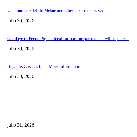
what numbers fell in Melate and other electronic draws
julio 30, 2026
Goodbye to Peppa Pig: an ideal cartoon for parents that will replace it
julio 30, 2026
Hepatitis C is curable – More Information
julio 30, 2026
POPULAR POSTS
¿Prevenir accidentes o salir a morder? Juárez
sigue esperando sus semáforos “inteligentes”
julio 31, 2026