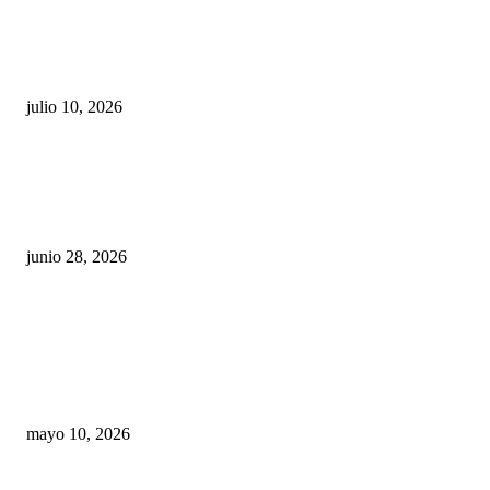
Maru Campos acusa: “La 4T negocia la ley” y pone
en riesgo la confianza en México
julio 10, 2026
¿Cuánto ganan los familiares de Cruz Pérez
Cuéllar en el Municipio?
junio 28, 2026
Rumbo al 2027: los suspirantes, la crisis
económica y el nuevo tablero político de
Chihuahua
mayo 10, 2026