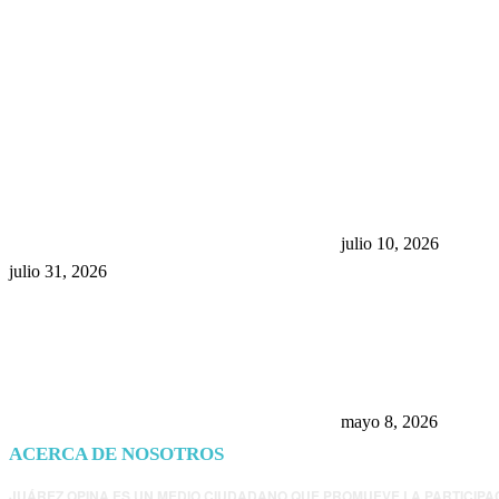
POPULAR POSTS
¿Prevenir accidentes o salir a
Maru Campos acu
morder? Juárez sigue
negocia la ley” y
esperando sus semáforos
la confianza en 
“inteligentes”
julio 10, 2026
julio 31, 2026
Trump endurece 
Morena: ahora EE
consulados mexi
presunta influenc
mayo 8, 2026
ACERCA DE NOSOTROS
JUÁREZ OPINA ES UN MEDIO CIUDADANO QUE PROMUEVE LA PARTICIPA