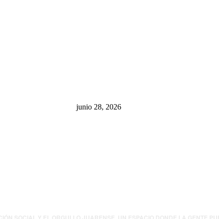
sa: “La 4T
¿Cuánto ganan los familiares de
 pone en riesgo
Cruz Pérez Cuéllar en el
México
Municipio?
junio 28, 2026
presión contra
.UU. revisará
canos por
ia política
CIÓN SOCIAL Y EL ORGULLO JUARENSE. UN ESPACIO DONDE LA GENTE P