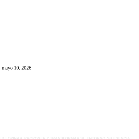
Rumbo al 2027: los suspirantes,
la crisis económica y el nuevo
tablero político de Chihuahua
mayo 10, 2026
UEDE OPINAR, PROPONER Y TRANSFORMAR SU ENTORNO. SU ESENCIA