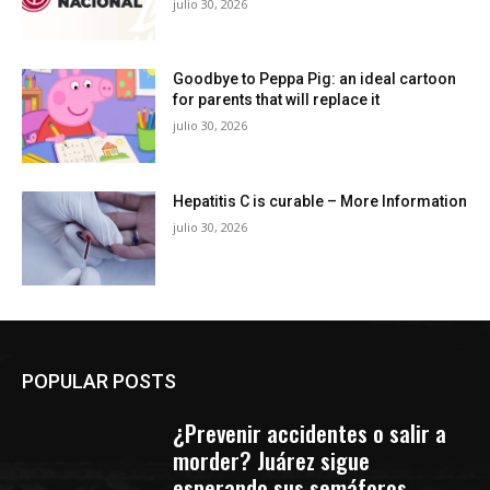
julio 30, 2026
Goodbye to Peppa Pig: an ideal cartoon
for parents that will replace it
julio 30, 2026
Hepatitis C is curable – More Information
julio 30, 2026
POPULAR POSTS
¿Prevenir accidentes o salir a
morder? Juárez sigue
esperando sus semáforos