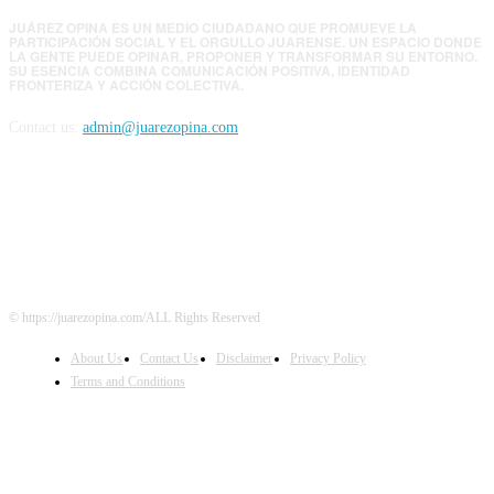
JUÁREZ OPINA ES UN MEDIO CIUDADANO QUE PROMUEVE LA
PARTICIPACIÓN SOCIAL Y EL ORGULLO JUARENSE. UN ESPACIO DONDE
LA GENTE PUEDE OPINAR, PROPONER Y TRANSFORMAR SU ENTORNO.
SU ESENCIA COMBINA COMUNICACIÓN POSITIVA, IDENTIDAD
FRONTERIZA Y ACCIÓN COLECTIVA.
Contact us:
admin@juarezopina.com
FOLLOW US
© https://juarezopina.com/ALL Rights Reserved
About Us
Contact Us
Disclaimer
Privacy Policy
Terms and Conditions