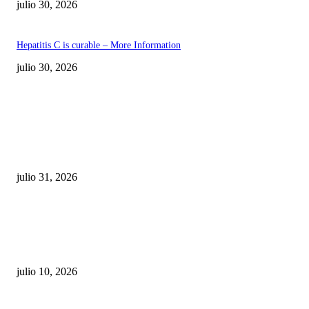
julio 30, 2026
Hepatitis C is curable – More Information
julio 30, 2026
POPULAR POSTS
¿Prevenir accidentes o salir a morder? Juárez
sigue esperando sus semáforos “inteligentes”
julio 31, 2026
Maru Campos acusa: “La 4T negocia la ley” y pone
en riesgo la confianza en México
julio 10, 2026