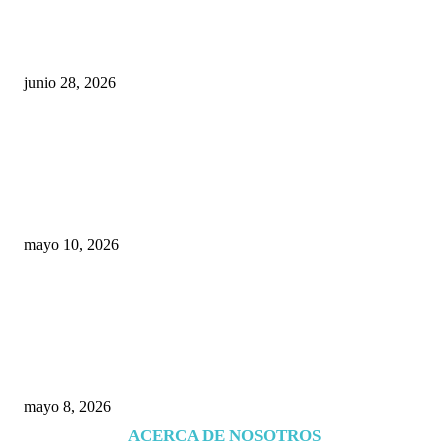
¿Cuánto ganan los familiares de Cruz Pérez
Cuéllar en el Municipio?
junio 28, 2026
Rumbo al 2027: los suspirantes, la crisis
económica y el nuevo tablero político de
Chihuahua
mayo 10, 2026
Trump endurece presión contra Morena: ahora
EE.UU. revisará consulados mexicanos por
presunta influencia política
mayo 8, 2026
ACERCA DE NOSOTROS