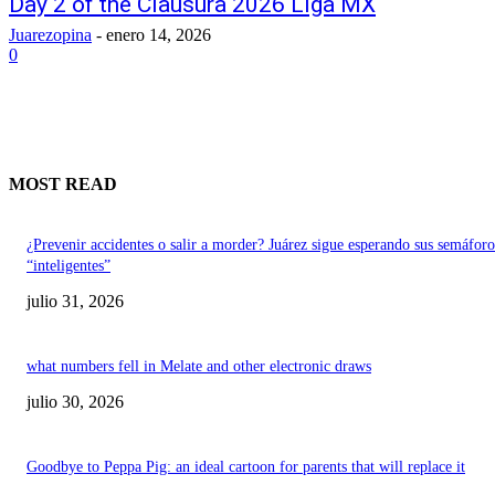
Day 2 of the Clausura 2026 Liga MX
Juarezopina
-
enero 14, 2026
0
MOST READ
¿Prevenir accidentes o salir a morder? Juárez sigue esperando sus semáforo
“inteligentes”
julio 31, 2026
what numbers fell in Melate and other electronic draws
julio 30, 2026
Goodbye to Peppa Pig: an ideal cartoon for parents that will replace it