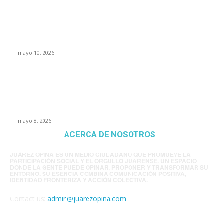
Rumbo al 2027: los suspirantes, la crisis
económica y el nuevo tablero político de
Chihuahua
mayo 10, 2026
Trump endurece presión contra Morena: ahora
EE.UU. revisará consulados mexicanos por
presunta influencia política
mayo 8, 2026
ACERCA DE NOSOTROS
JUÁREZ OPINA ES UN MEDIO CIUDADANO QUE PROMUEVE LA
PARTICIPACIÓN SOCIAL Y EL ORGULLO JUARENSE. UN ESPACIO
DONDE LA GENTE PUEDE OPINAR, PROPONER Y TRANSFORMAR SU
ENTORNO. SU ESENCIA COMBINA COMUNICACIÓN POSITIVA,
IDENTIDAD FRONTERIZA Y ACCIÓN COLECTIVA.
Contact us:
admin@juarezopina.com
FOLLOW US