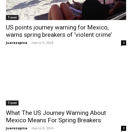
Travel
US points journey warning for Mexico,
warns spring breakers of ‘violent crime’
Juarezopina
-
marzo 9, 2024
0
Travel
What The US Journey Warning About
Mexico Means For Spring Breakers
Juarezopina
-
marzo 8, 2024
0