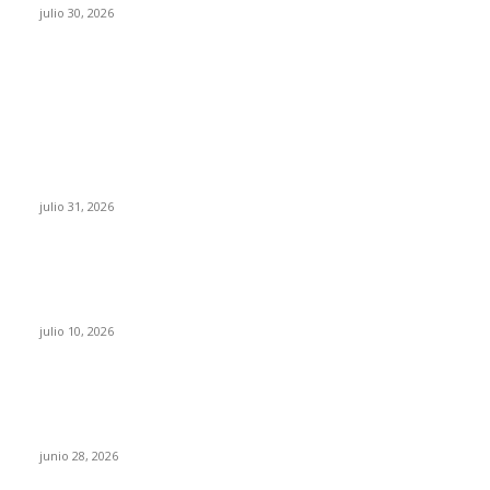
julio 30, 2026
POPULAR POSTS
¿Prevenir accidentes o salir a morder? Juárez
sigue esperando sus semáforos “inteligentes”
julio 31, 2026
Maru Campos acusa: “La 4T negocia la ley” y
pone en riesgo la confianza en México
julio 10, 2026
¿Cuánto ganan los familiares de Cruz Pérez
Cuéllar en el Municipio?
junio 28, 2026