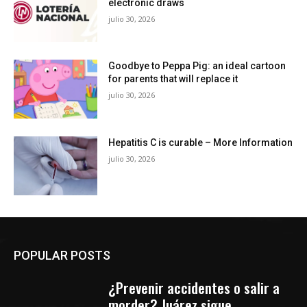
electronic draws
julio 30, 2026
Goodbye to Peppa Pig: an ideal cartoon
for parents that will replace it
julio 30, 2026
Hepatitis C is curable – More Information
julio 30, 2026
POPULAR POSTS
¿Prevenir accidentes o salir a
morder? Juárez sigue