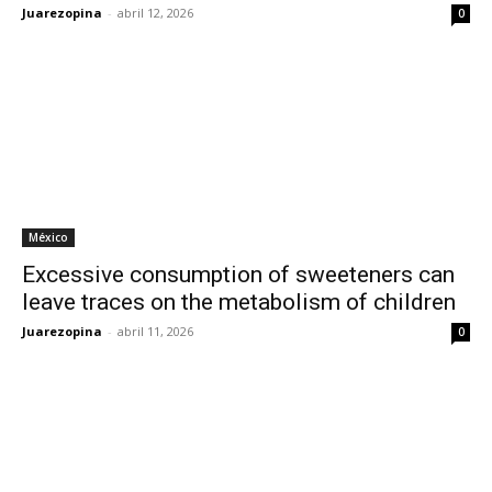
Juarezopina
-
abril 12, 2026
0
México
Excessive consumption of sweeteners can
leave traces on the metabolism of children
Juarezopina
-
abril 11, 2026
0