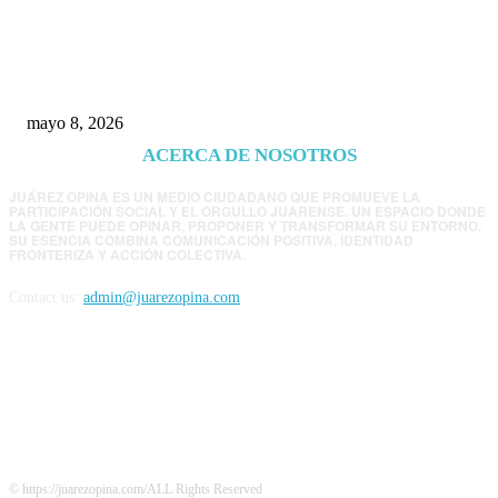
Trump endurece presión contra Morena: ahora
EE.UU. revisará consulados mexicanos por
presunta influencia política
mayo 8, 2026
ACERCA DE NOSOTROS
JUÁREZ OPINA ES UN MEDIO CIUDADANO QUE PROMUEVE LA
PARTICIPACIÓN SOCIAL Y EL ORGULLO JUARENSE. UN ESPACIO DONDE
LA GENTE PUEDE OPINAR, PROPONER Y TRANSFORMAR SU ENTORNO.
SU ESENCIA COMBINA COMUNICACIÓN POSITIVA, IDENTIDAD
FRONTERIZA Y ACCIÓN COLECTIVA.
Contact us:
admin@juarezopina.com
FOLLOW US
© https://juarezopina.com/ALL Rights Reserved