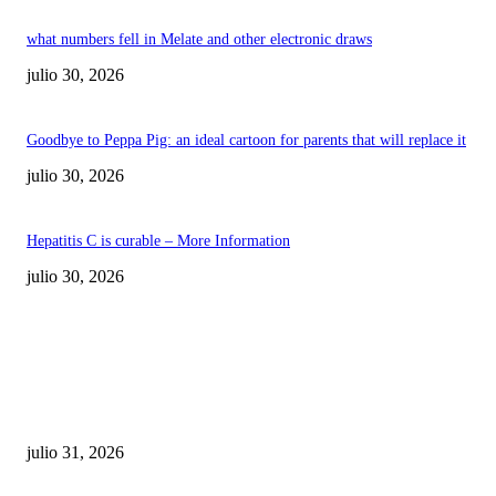
what numbers fell in Melate and other electronic draws
julio 30, 2026
Goodbye to Peppa Pig: an ideal cartoon for parents that will replace it
julio 30, 2026
Hepatitis C is curable – More Information
julio 30, 2026
POPULAR POSTS
¿Prevenir accidentes o salir a morder? Juárez
sigue esperando sus semáforos “inteligentes”
julio 31, 2026