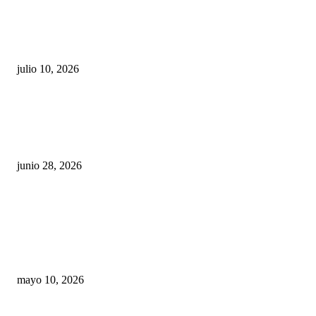
Maru Campos acusa: “La 4T negocia la ley” y pone
en riesgo la confianza en México
julio 10, 2026
¿Cuánto ganan los familiares de Cruz Pérez
Cuéllar en el Municipio?
junio 28, 2026
Rumbo al 2027: los suspirantes, la crisis
económica y el nuevo tablero político de
Chihuahua
mayo 10, 2026