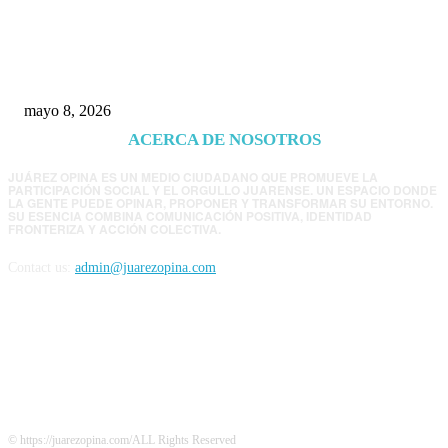
Trump endurece presión contra Morena: ahora
EE.UU. revisará consulados mexicanos por
presunta influencia política
mayo 8, 2026
ACERCA DE NOSOTROS
JUÁREZ OPINA ES UN MEDIO CIUDADANO QUE PROMUEVE LA
PARTICIPACIÓN SOCIAL Y EL ORGULLO JUARENSE. UN ESPACIO DONDE
LA GENTE PUEDE OPINAR, PROPONER Y TRANSFORMAR SU ENTORNO.
SU ESENCIA COMBINA COMUNICACIÓN POSITIVA, IDENTIDAD
FRONTERIZA Y ACCIÓN COLECTIVA.
Contact us:
admin@juarezopina.com
FOLLOW US
© https://juarezopina.com/ALL Rights Reserved