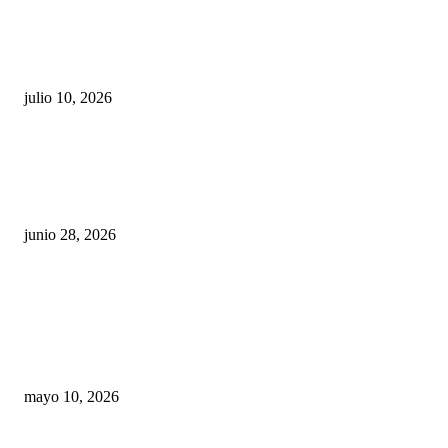
Maru Campos acusa: “La 4T negocia la ley” y pone
en riesgo la confianza en México
julio 10, 2026
¿Cuánto ganan los familiares de Cruz Pérez
Cuéllar en el Municipio?
junio 28, 2026
Rumbo al 2027: los suspirantes, la crisis
económica y el nuevo tablero político de
Chihuahua
mayo 10, 2026