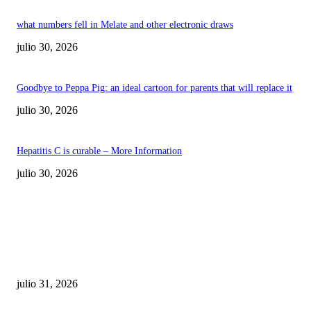
what numbers fell in Melate and other electronic draws
julio 30, 2026
Goodbye to Peppa Pig: an ideal cartoon for parents that will replace it
julio 30, 2026
Hepatitis C is curable – More Information
julio 30, 2026
POPULAR POSTS
¿Prevenir accidentes o salir a morder? Juárez
sigue esperando sus semáforos “inteligentes”
julio 31, 2026