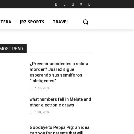
NTERA
JRZ SPORTS
TRAVEL
MOST READ
¿Prevenir accidentes o salir a
morder? Juárez sigue
esperando sus semáforos
“inteligentes”
julio 31, 2026
what numbers fell in Melate and
other electronic draws
julio 30, 2026
Goodbye to Peppa Pig: an ideal
cartoon for parents that will