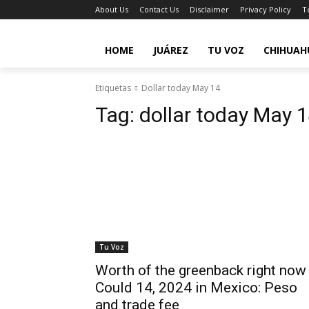
About Us
Contact Us
Disclaimer
Privacy Policy
T
HOME
JUÁREZ
TU VOZ
CHIHUAH
Etiquetas
Dollar today May 14
Tag:
dollar today May 
Tu Voz
Worth of the greenback right now
Could 14, 2024 in Mexico: Peso
and trade fee