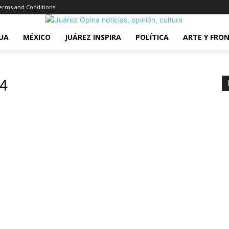
erms and Conditions
UA
MÉXICO
JUÁREZ INSPIRA
POLÍTICA
ARTE Y FRO
14