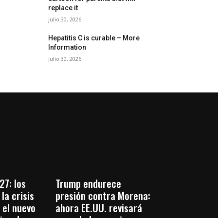
replace it
julio 30, 2026
Hepatitis C is curable – More
Information
julio 30, 2026
27: los
Trump endurece
la crisis
presión contra Morena:
 el nuevo
ahora EE.UU. revisará