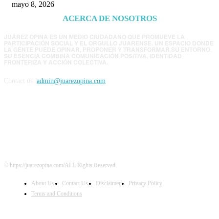
mayo 8, 2026
ACERCA DE NOSOTROS
JUÁREZ OPINA ES UN MEDIO CIUDADANO QUE PROMUEVE LA
PARTICIPACIÓN SOCIAL Y EL ORGULLO JUARENSE. UN ESPACIO DONDE
LA GENTE PUEDE OPINAR, PROPONER Y TRANSFORMAR SU ENTORNO.
SU ESENCIA COMBINA COMUNICACIÓN POSITIVA, IDENTIDAD
FRONTERIZA Y ACCIÓN COLECTIVA.
Contact us:
admin@juarezopina.com
FOLLOW US
© https://juarezopina.com/ALL Rights Reserved
About Us
Contact Us
Disclaimer
Privacy Policy
Terms and Conditions