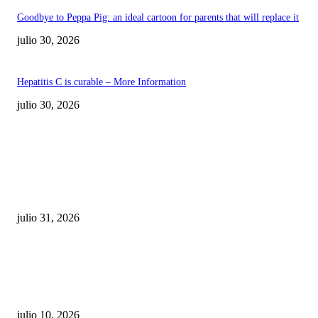
Goodbye to Peppa Pig: an ideal cartoon for parents that will replace it
julio 30, 2026
Hepatitis C is curable – More Information
julio 30, 2026
POPULAR POSTS
¿Prevenir accidentes o salir a morder? Juárez
sigue esperando sus semáforos “inteligentes”
julio 31, 2026
Maru Campos acusa: “La 4T negocia la ley” y pone
en riesgo la confianza en México
julio 10, 2026