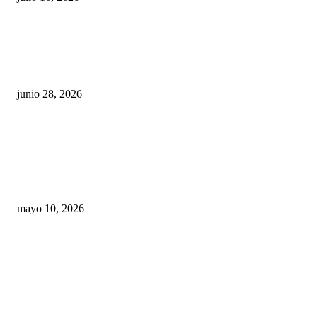
¿Cuánto ganan los familiares de Cruz Pérez
Cuéllar en el Municipio?
junio 28, 2026
Rumbo al 2027: los suspirantes, la crisis
económica y el nuevo tablero político de
Chihuahua
mayo 10, 2026
Trump endurece presión contra Morena: ahora
EE.UU. revisará consulados mexicanos por
presunta influencia política