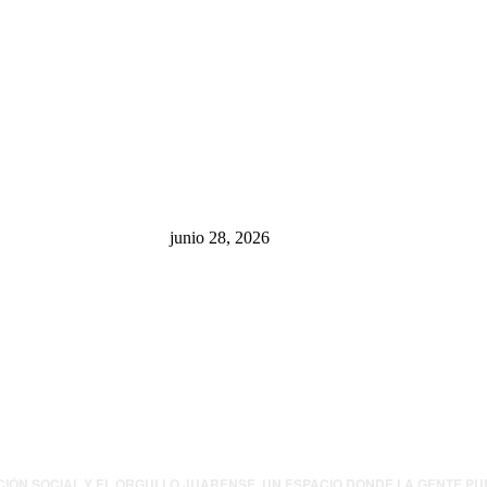
sa: “La 4T
¿Cuánto ganan los familiares de
 pone en riesgo
Cruz Pérez Cuéllar en el
México
Municipio?
junio 28, 2026
presión contra
.UU. revisará
canos por
ia política
CIÓN SOCIAL Y EL ORGULLO JUARENSE. UN ESPACIO DONDE LA GENTE P