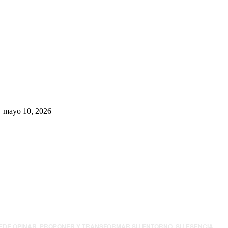
Rumbo al 2027: los suspirantes,
la crisis económica y el nuevo
tablero político de Chihuahua
mayo 10, 2026
UEDE OPINAR, PROPONER Y TRANSFORMAR SU ENTORNO. SU ESENCIA