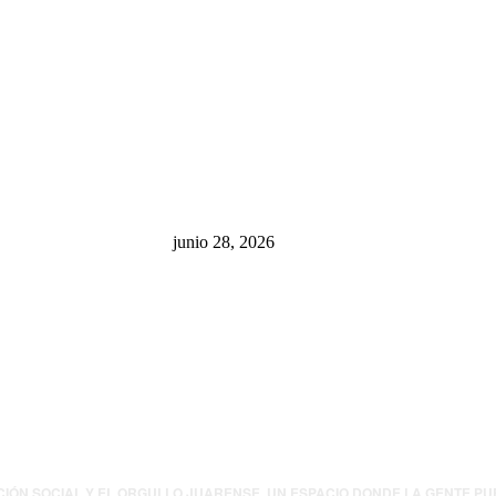
sa: “La 4T
¿Cuánto ganan los familiares de
 pone en riesgo
Cruz Pérez Cuéllar en el
México
Municipio?
junio 28, 2026
presión contra
.UU. revisará
canos por
ia política
CIÓN SOCIAL Y EL ORGULLO JUARENSE. UN ESPACIO DONDE LA GENTE P