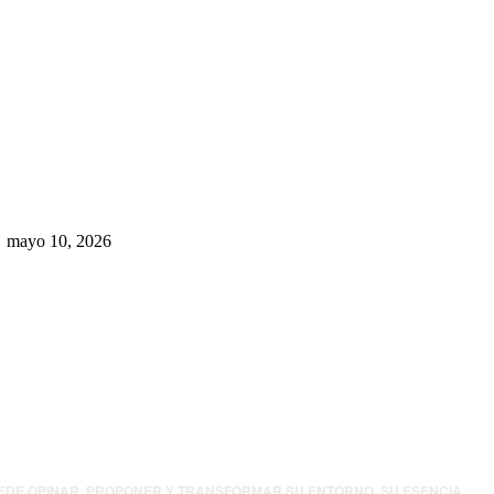
Rumbo al 2027: los suspirantes,
la crisis económica y el nuevo
tablero político de Chihuahua
mayo 10, 2026
UEDE OPINAR, PROPONER Y TRANSFORMAR SU ENTORNO. SU ESENCIA