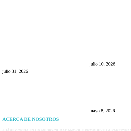
POPULAR POSTS
¿Prevenir accidentes o salir a
Maru Campos acu
morder? Juárez sigue
negocia la ley” y
esperando sus semáforos
la confianza en 
“inteligentes”
julio 10, 2026
julio 31, 2026
Trump endurece 
Morena: ahora EE
consulados mexi
presunta influenc
mayo 8, 2026
ACERCA DE NOSOTROS
JUÁREZ OPINA ES UN MEDIO CIUDADANO QUE PROMUEVE LA PARTICIPA