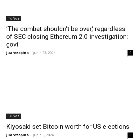
Tu Voz
‘The combat shouldn’t be over,’ regardless
of SEC closing Ethereum 2.0 investigation:
govt
Juarezopina
-
junio 23, 2024
0
Tu Voz
Kiyosaki set Bitcoin worth for US elections
Juarezopina
-
junio 6, 2024
0