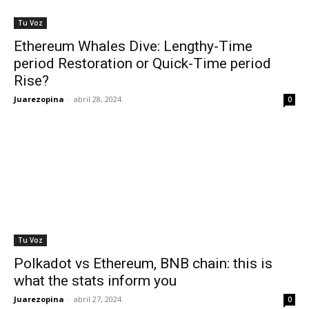
Tu Voz
Ethereum Whales Dive: Lengthy-Time
period Restoration or Quick-Time period
Rise?
Juarezopina
-
abril 28, 2024
0
Tu Voz
Polkadot vs Ethereum, BNB chain: this is
what the stats inform you
Juarezopina
-
abril 27, 2024
0