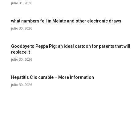
julio 31, 2026
what numbers fell in Melate and other electronic draws
julio 30, 2026
Goodbye to Peppa Pig: an ideal cartoon for parents that will
replace it
julio 30, 2026
Hepatitis C is curable – More Information
julio 30, 2026
POPULAR POSTS
¿Prevenir accidentes o salir a morder? Juárez
sigue esperando sus semáforos “inteligentes”