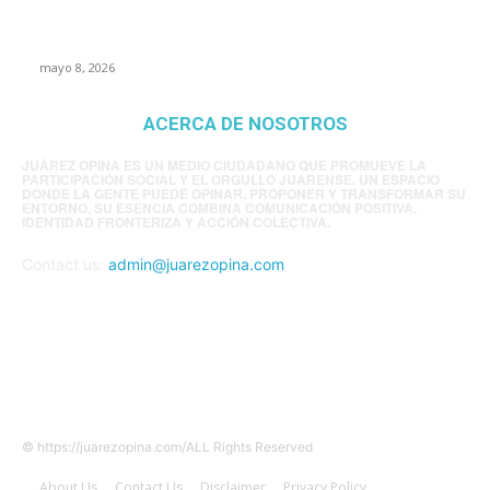
EE.UU. revisará consulados mexicanos por
presunta influencia política
mayo 8, 2026
ACERCA DE NOSOTROS
JUÁREZ OPINA ES UN MEDIO CIUDADANO QUE PROMUEVE LA
PARTICIPACIÓN SOCIAL Y EL ORGULLO JUARENSE. UN ESPACIO
DONDE LA GENTE PUEDE OPINAR, PROPONER Y TRANSFORMAR SU
ENTORNO. SU ESENCIA COMBINA COMUNICACIÓN POSITIVA,
IDENTIDAD FRONTERIZA Y ACCIÓN COLECTIVA.
Contact us:
admin@juarezopina.com
FOLLOW US
© https://juarezopina.com/ALL Rights Reserved
About Us
Contact Us
Disclaimer
Privacy Policy