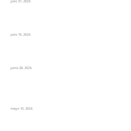
julio 31, 2026
Maru Campos acusa: “La 4T negocia la ley” y
pone en riesgo la confianza en México
julio 10, 2026
¿Cuánto ganan los familiares de Cruz Pérez
Cuéllar en el Municipio?
junio 28, 2026
Rumbo al 2027: los suspirantes, la crisis
económica y el nuevo tablero político de
Chihuahua
mayo 10, 2026
Trump endurece presión contra Morena: ahora