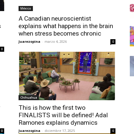
México
A Canadian neuroscientist
s
explains what happens in the brain
when stress becomes chronic
Juarezopina
-
marzo 4, 2026
0
0
Chihuahua
y
This is how the first two
FINALISTS will be defined! Adal
Ramones explains dynamics
Juarezopina
-
diciembre 17, 2025
0
0