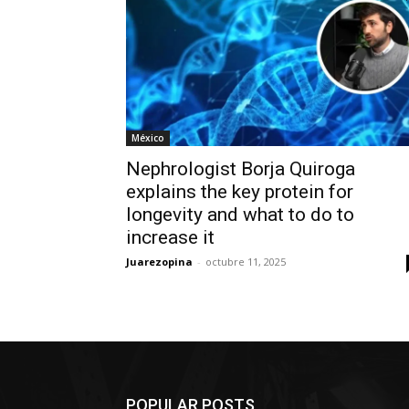
México
Nephrologist Borja Quiroga
explains the key protein for
longevity and what to do to
increase it
Juarezopina
-
octubre 11, 2025
POPULAR POSTS