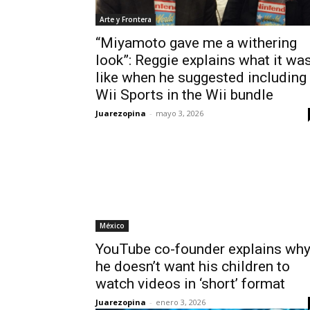
Arte y Frontera
“Miyamoto gave me a withering
look”: Reggie explains what it wa
like when he suggested including
Wii Sports in the Wii bundle
Juarezopina
-
mayo 3, 2026
México
YouTube co-founder explains wh
he doesn’t want his children to
watch videos in ‘short’ format
Juarezopina
-
enero 3, 2026