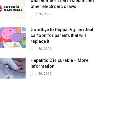
what numbers fell in Melate and
other electronic draws
julio 30, 2026
Goodbye to Peppa Pig: an ideal
cartoon for parents that will
replace it
julio 30, 2026
Hepatitis C is curable – More
Information
julio 30, 2026