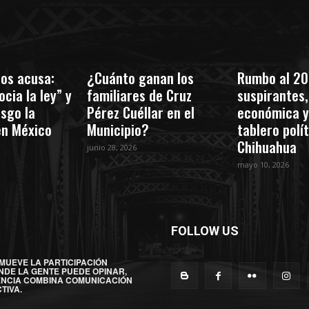
os acusa:
¿Cuánto ganan los
Rumbo al 20
cia la ley” y
familiares de Cruz
suspirantes, 
esgo la
Pérez Cuéllar en el
económica y
en México
Municipio?
tablero polí
Chihuahua
junio 28, 2026
mayo 10, 2026
FOLLOW US
MUEVE LA PARTICIPACIÓN
NDE LA GENTE PUEDE OPINAR,
ENCIA COMBINA COMUNICACIÓN
TIVA.