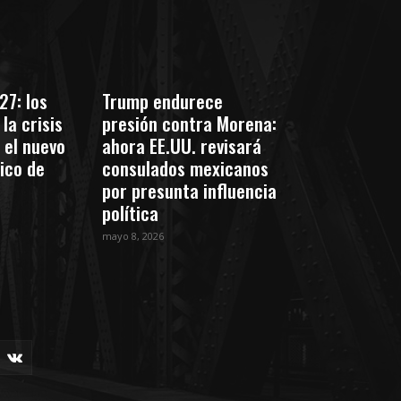
27: los
Trump endurece
la crisis
presión contra Morena:
 el nuevo
ahora EE.UU. revisará
tico de
consulados mexicanos
por presunta influencia
política
mayo 8, 2026