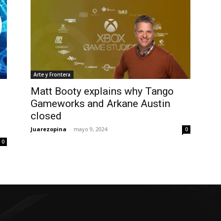
Arte y Frontera
Matt Booty explains why Tango
Gameworks and Arkane Austin
closed
Juarezopina
-
mayo 9, 2024
0
0