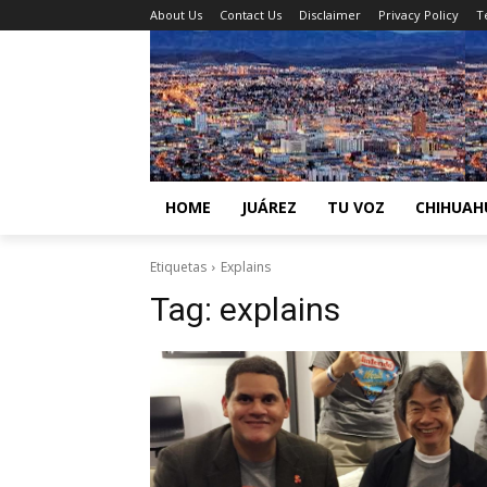
About Us
Contact Us
Disclaimer
Privacy Policy
T
HOME
JUÁREZ
TU VOZ
CHIHUAH
Etiquetas
Explains
Tag:
explains