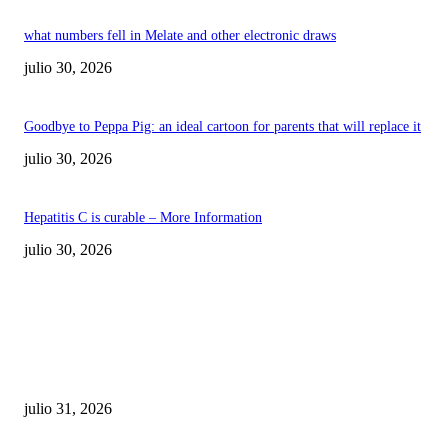
what numbers fell in Melate and other electronic draws
julio 30, 2026
Goodbye to Peppa Pig: an ideal cartoon for parents that will replace it
julio 30, 2026
Hepatitis C is curable – More Information
julio 30, 2026
POPULAR POSTS
¿Prevenir accidentes o salir a morder? Juárez
sigue esperando sus semáforos “inteligentes”
julio 31, 2026