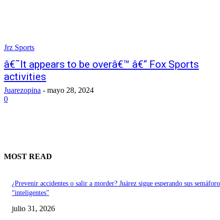
Jrz Sports
â€˜It appears to be overâ€™ â€“ Fox Sports
activities
Juarezopina
-
mayo 28, 2024
0
MOST READ
¿Prevenir accidentes o salir a morder? Juárez sigue esperando sus semáforo
“inteligentes”
julio 31, 2026