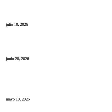
Maru Campos acusa: “La 4T negocia la ley” y pone
en riesgo la confianza en México
julio 10, 2026
¿Cuánto ganan los familiares de Cruz Pérez
Cuéllar en el Municipio?
junio 28, 2026
Rumbo al 2027: los suspirantes, la crisis
económica y el nuevo tablero político de
Chihuahua
mayo 10, 2026