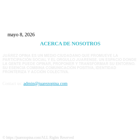
Trump endurece presión contra Morena: ahora
EE.UU. revisará consulados mexicanos por
presunta influencia política
mayo 8, 2026
ACERCA DE NOSOTROS
JUÁREZ OPINA ES UN MEDIO CIUDADANO QUE PROMUEVE LA
PARTICIPACIÓN SOCIAL Y EL ORGULLO JUARENSE. UN ESPACIO DONDE
LA GENTE PUEDE OPINAR, PROPONER Y TRANSFORMAR SU ENTORNO.
SU ESENCIA COMBINA COMUNICACIÓN POSITIVA, IDENTIDAD
FRONTERIZA Y ACCIÓN COLECTIVA.
Contact us:
admin@juarezopina.com
FOLLOW US
© https://juarezopina.com/ALL Rights Reserved