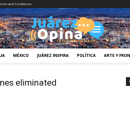
erms and Conditions
UA
MÉXICO
JUÁREZ INSPIRA
POLÍTICA
ARTE Y FRO
es eliminated