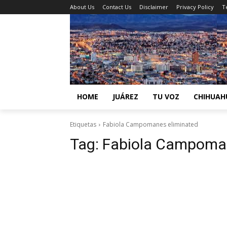
About Us
Contact Us
Disclaimer
Privacy Policy
T
HOME
JUÁREZ
TU VOZ
CHIHUAH
Etiquetas
Fabiola Campomanes eliminated
Tag:
Fabiola Campoman