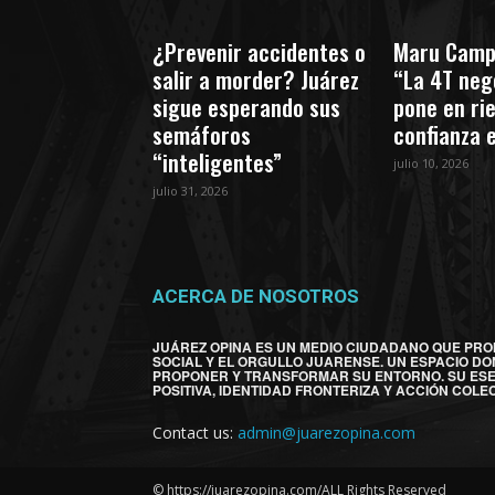
¿Prevenir accidentes o
Maru Camp
salir a morder? Juárez
“La 4T nego
sigue esperando sus
pone en ri
semáforos
confianza 
“inteligentes”
julio 10, 2026
julio 31, 2026
ACERCA DE NOSOTROS
JUÁREZ OPINA ES UN MEDIO CIUDADANO QUE PRO
SOCIAL Y EL ORGULLO JUARENSE. UN ESPACIO DO
PROPONER Y TRANSFORMAR SU ENTORNO. SU ES
POSITIVA, IDENTIDAD FRONTERIZA Y ACCIÓN COLEC
Contact us:
admin@juarezopina.com
© https://juarezopina.com/ALL Rights Reserved