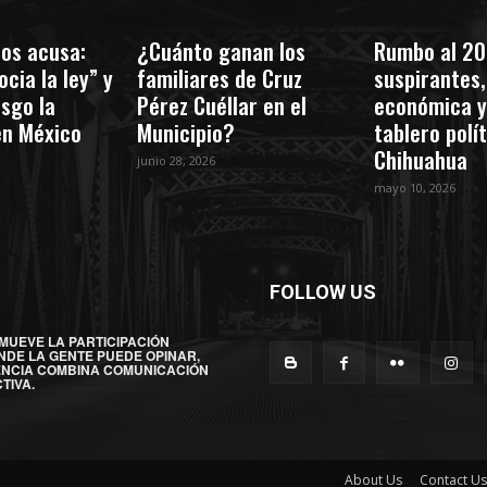
os acusa:
¿Cuánto ganan los
Rumbo al 20
cia la ley” y
familiares de Cruz
suspirantes, 
esgo la
Pérez Cuéllar en el
económica y
en México
Municipio?
tablero polí
Chihuahua
junio 28, 2026
mayo 10, 2026
FOLLOW US
MUEVE LA PARTICIPACIÓN
NDE LA GENTE PUEDE OPINAR,
ENCIA COMBINA COMUNICACIÓN
TIVA.
About Us
Contact Us