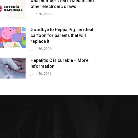
what numbers fell in Melate and
other electronic draws
julio 30, 2026
Goodbye to Peppa Pig: an ideal
cartoon for parents that will
replace it
julio 30, 2026
Hepatitis C is curable – More
Information
julio 30, 2026