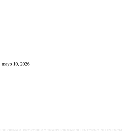
Rumbo al 2027: los suspirantes,
la crisis económica y el nuevo
tablero político de Chihuahua
mayo 10, 2026
UEDE OPINAR, PROPONER Y TRANSFORMAR SU ENTORNO. SU ESENCIA