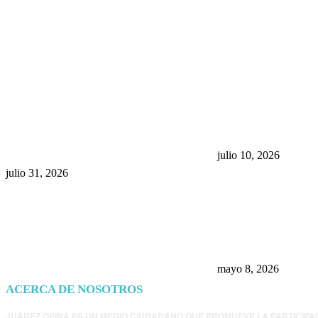
POPULAR POSTS
¿Prevenir accidentes o salir a
Maru Campos acu
morder? Juárez sigue
negocia la ley” y
esperando sus semáforos
la confianza en 
“inteligentes”
julio 10, 2026
julio 31, 2026
Trump endurece 
Morena: ahora EE
consulados mexi
presunta influenc
mayo 8, 2026
ACERCA DE NOSOTROS
JUÁREZ OPINA ES UN MEDIO CIUDADANO QUE PROMUEVE LA PARTICIPA