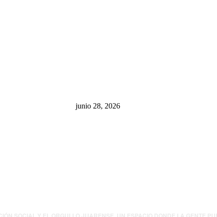
sa: “La 4T
¿Cuánto ganan los familiares de
 pone en riesgo
Cruz Pérez Cuéllar en el
México
Municipio?
junio 28, 2026
presión contra
.UU. revisará
canos por
ia política
CIÓN SOCIAL Y EL ORGULLO JUARENSE. UN ESPACIO DONDE LA GENTE P