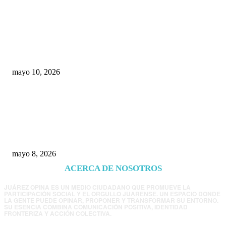
Rumbo al 2027: los suspirantes, la crisis
económica y el nuevo tablero político de
Chihuahua
mayo 10, 2026
Trump endurece presión contra Morena: ahora
EE.UU. revisará consulados mexicanos por
presunta influencia política
mayo 8, 2026
ACERCA DE NOSOTROS
JUÁREZ OPINA ES UN MEDIO CIUDADANO QUE PROMUEVE LA
PARTICIPACIÓN SOCIAL Y EL ORGULLO JUARENSE. UN ESPACIO DONDE
LA GENTE PUEDE OPINAR, PROPONER Y TRANSFORMAR SU ENTORNO.
SU ESENCIA COMBINA COMUNICACIÓN POSITIVA, IDENTIDAD
FRONTERIZA Y ACCIÓN COLECTIVA.