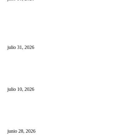
POPULAR POSTS
¿Prevenir accidentes o salir a morder? Juárez
sigue esperando sus semáforos “inteligentes”
julio 31, 2026
Maru Campos acusa: “La 4T negocia la ley” y pone
en riesgo la confianza en México
julio 10, 2026
¿Cuánto ganan los familiares de Cruz Pérez
Cuéllar en el Municipio?
junio 28, 2026