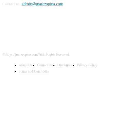
Contact us:
admin@juarezopina.com
FOLLOW US
© https://juarezopina.com/ALL Rights Reserved
About Us
Contact Us
Disclaimer
Privacy Policy
Terms and Conditions