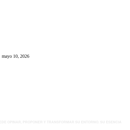
Rumbo al 2027: los suspirantes,
la crisis económica y el nuevo
tablero político de Chihuahua
mayo 10, 2026
UEDE OPINAR, PROPONER Y TRANSFORMAR SU ENTORNO. SU ESENCIA