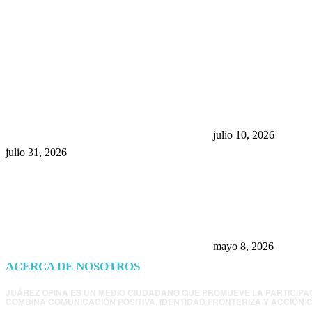
POPULAR POSTS
¿Prevenir accidentes o salir a
Maru Campos acu
morder? Juárez sigue
negocia la ley” y
esperando sus semáforos
la confianza en 
“inteligentes”
julio 10, 2026
julio 31, 2026
Trump endurece 
Morena: ahora EE
consulados mexi
presunta influenc
mayo 8, 2026
ACERCA DE NOSOTROS
JUÁREZ OPINA ES UN MEDIO CIUDADANO QUE PROMUEVE LA PARTICIPA
COMBINA COMUNICACIÓN POSITIVA, IDENTIDAD FRONTERIZA Y ACCIÓN C