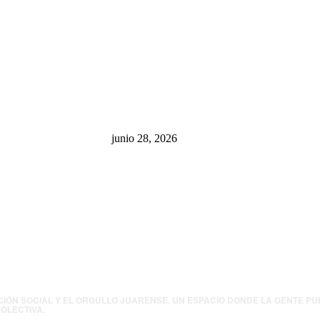
sa: “La 4T
¿Cuánto ganan los familiares de
 pone en riesgo
Cruz Pérez Cuéllar en el
México
Municipio?
junio 28, 2026
presión contra
.UU. revisará
canos por
ia política
CIÓN SOCIAL Y EL ORGULLO JUARENSE. UN ESPACIO DONDE LA GENTE P
OLECTIVA.