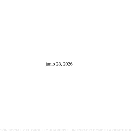
sa: “La 4T
¿Cuánto ganan los familiares de
 pone en riesgo
Cruz Pérez Cuéllar en el
México
Municipio?
junio 28, 2026
presión contra
.UU. revisará
canos por
ia política
CIÓN SOCIAL Y EL ORGULLO JUARENSE. UN ESPACIO DONDE LA GENTE P