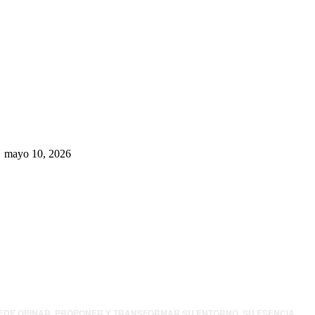
Rumbo al 2027: los suspirantes,
la crisis económica y el nuevo
tablero político de Chihuahua
mayo 10, 2026
UEDE OPINAR, PROPONER Y TRANSFORMAR SU ENTORNO. SU ESENCIA