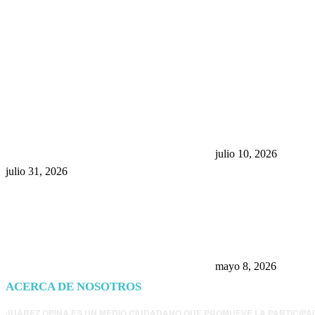
POPULAR POSTS
¿Prevenir accidentes o salir a
Maru Campos acu
morder? Juárez sigue
negocia la ley” y
esperando sus semáforos
la confianza en 
“inteligentes”
julio 10, 2026
julio 31, 2026
Trump endurece 
Morena: ahora EE
consulados mexi
presunta influenc
mayo 8, 2026
ACERCA DE NOSOTROS
JUÁREZ OPINA ES UN MEDIO CIUDADANO QUE PROMUEVE LA PARTICIPA