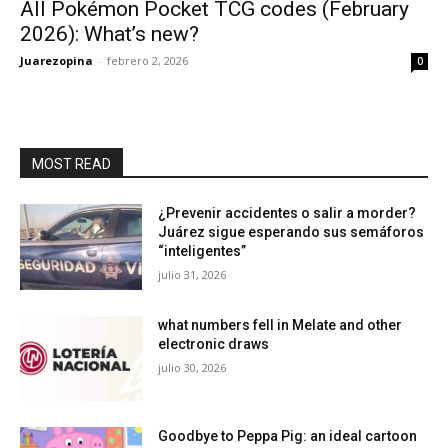
All Pokémon Pocket TCG codes (February
2026): What’s new?
Juarezopina
-
febrero 2, 2026
0
MOST READ
¿Prevenir accidentes o salir a morder?
Juárez sigue esperando sus semáforos
“inteligentes”
julio 31, 2026
what numbers fell in Melate and other
electronic draws
julio 30, 2026
Goodbye to Peppa Pig: an ideal cartoon