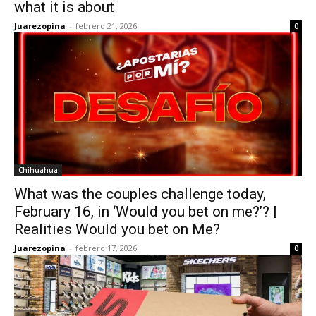
what it is about
Juarezopina
-
febrero 21, 2026
0
Chihuahua
What was the couples challenge today,
February 16, in ‘Would you bet on me?’? |
Realities Would you bet on Me?
Juarezopina
-
febrero 17, 2026
0