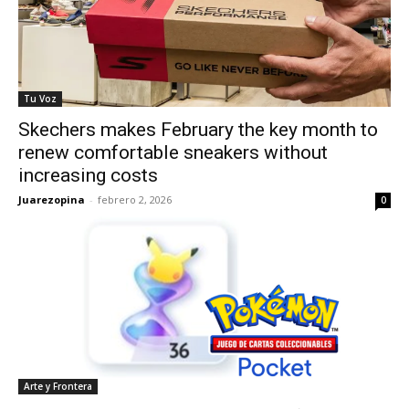
Tu Voz
Skechers makes February the key month to
renew comfortable sneakers without
increasing costs
Juarezopina
-
febrero 2, 2026
0
Arte y Frontera