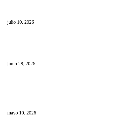
Maru Campos acusa: “La 4T negocia la ley” y pone
en riesgo la confianza en México
julio 10, 2026
¿Cuánto ganan los familiares de Cruz Pérez
Cuéllar en el Municipio?
junio 28, 2026
Rumbo al 2027: los suspirantes, la crisis
económica y el nuevo tablero político de
Chihuahua
mayo 10, 2026
Trump endurece presión contra Morena: ahora