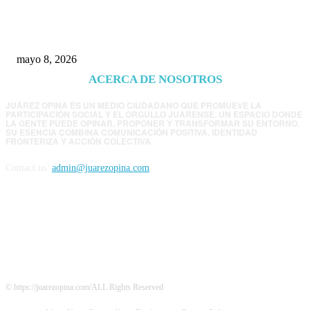
EE.UU. revisará consulados mexicanos por
presunta influencia política
mayo 8, 2026
ACERCA DE NOSOTROS
JUÁREZ OPINA ES UN MEDIO CIUDADANO QUE PROMUEVE LA
PARTICIPACIÓN SOCIAL Y EL ORGULLO JUARENSE. UN ESPACIO DONDE
LA GENTE PUEDE OPINAR, PROPONER Y TRANSFORMAR SU ENTORNO.
SU ESENCIA COMBINA COMUNICACIÓN POSITIVA, IDENTIDAD
FRONTERIZA Y ACCIÓN COLECTIVA.
Contact us:
admin@juarezopina.com
FOLLOW US
© https://juarezopina.com/ALL Rights Reserved