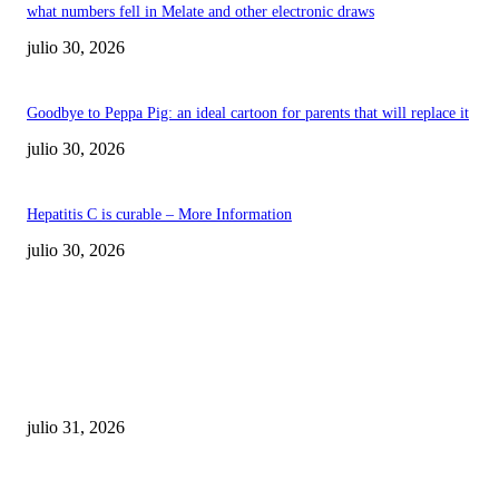
what numbers fell in Melate and other electronic draws
julio 30, 2026
Goodbye to Peppa Pig: an ideal cartoon for parents that will replace it
julio 30, 2026
Hepatitis C is curable – More Information
julio 30, 2026
POPULAR POSTS
¿Prevenir accidentes o salir a morder? Juárez
sigue esperando sus semáforos “inteligentes”
julio 31, 2026