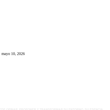
Rumbo al 2027: los suspirantes,
la crisis económica y el nuevo
tablero político de Chihuahua
mayo 10, 2026
UEDE OPINAR, PROPONER Y TRANSFORMAR SU ENTORNO. SU ESENCIA