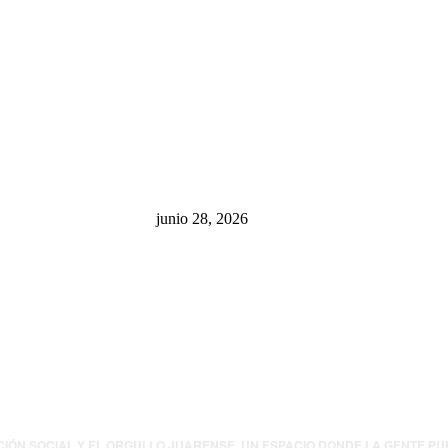
sa: “La 4T
¿Cuánto ganan los familiares de
 pone en riesgo
Cruz Pérez Cuéllar en el
México
Municipio?
junio 28, 2026
presión contra
.UU. revisará
canos por
ia política
CIÓN SOCIAL Y EL ORGULLO JUARENSE. UN ESPACIO DONDE LA GENTE P