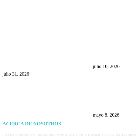
POPULAR POSTS
¿Prevenir accidentes o salir a
Maru Campos acu
morder? Juárez sigue
negocia la ley” y
esperando sus semáforos
la confianza en 
“inteligentes”
julio 10, 2026
julio 31, 2026
Trump endurece 
Morena: ahora EE
consulados mexi
presunta influenc
mayo 8, 2026
ACERCA DE NOSOTROS
JUÁREZ OPINA ES UN MEDIO CIUDADANO QUE PROMUEVE LA PARTICIPA