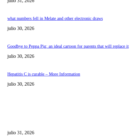
julio 31, 2026
what numbers fell in Melate and other electronic draws
julio 30, 2026
Goodbye to Peppa Pig: an ideal cartoon for parents that will replace it
julio 30, 2026
Hepatitis C is curable – More Information
julio 30, 2026
POPULAR POSTS
¿Prevenir accidentes o salir a morder? Juárez
sigue esperando sus semáforos “inteligentes”
julio 31, 2026