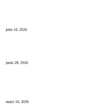
Maru Campos acusa: “La 4T negocia la ley” y pone
en riesgo la confianza en México
julio 10, 2026
¿Cuánto ganan los familiares de Cruz Pérez
Cuéllar en el Municipio?
junio 28, 2026
Rumbo al 2027: los suspirantes, la crisis
económica y el nuevo tablero político de
Chihuahua
mayo 10, 2026