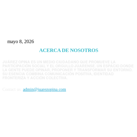
Trump endurece presión contra Morena: ahora
EE.UU. revisará consulados mexicanos por
presunta influencia política
mayo 8, 2026
ACERCA DE NOSOTROS
JUÁREZ OPINA ES UN MEDIO CIUDADANO QUE PROMUEVE LA
PARTICIPACIÓN SOCIAL Y EL ORGULLO JUARENSE. UN ESPACIO DONDE
LA GENTE PUEDE OPINAR, PROPONER Y TRANSFORMAR SU ENTORNO.
SU ESENCIA COMBINA COMUNICACIÓN POSITIVA, IDENTIDAD
FRONTERIZA Y ACCIÓN COLECTIVA.
Contact us:
admin@juarezopina.com
FOLLOW US