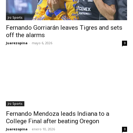
Jrz Sports
Fernando Gorriarán leaves Tigres and sets
off the alarms
Juarezopina
-
mayo 6, 2026
0
Jrz Sports
Fernando Mendoza leads Indiana to a
College Final after beating Oregon
Juarezopina
-
enero 10, 2026
0