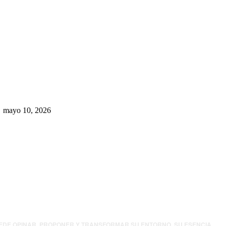
Rumbo al 2027: los suspirantes,
la crisis económica y el nuevo
tablero político de Chihuahua
mayo 10, 2026
UEDE OPINAR, PROPONER Y TRANSFORMAR SU ENTORNO. SU ESENCIA