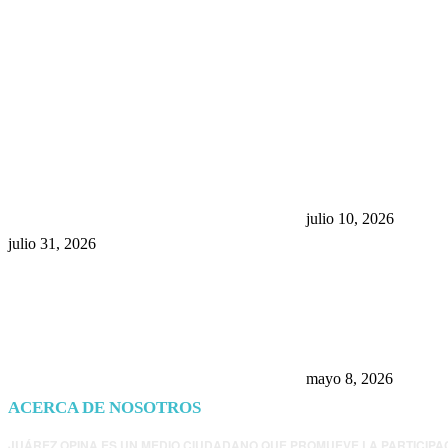
POPULAR POSTS
¿Prevenir accidentes o salir a
Maru Campos acu
morder? Juárez sigue
negocia la ley” y
esperando sus semáforos
la confianza en 
“inteligentes”
julio 10, 2026
julio 31, 2026
Trump endurece 
Morena: ahora EE
consulados mexi
presunta influenc
mayo 8, 2026
ACERCA DE NOSOTROS
JUÁREZ OPINA ES UN MEDIO CIUDADANO QUE PROMUEVE LA PARTICIPA