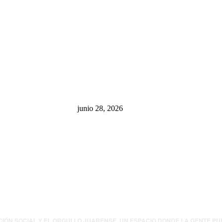
sa: “La 4T
¿Cuánto ganan los familiares de
 pone en riesgo
Cruz Pérez Cuéllar en el
México
Municipio?
junio 28, 2026
presión contra
.UU. revisará
canos por
ia política
CIÓN SOCIAL Y EL ORGULLO JUARENSE. UN ESPACIO DONDE LA GENTE P