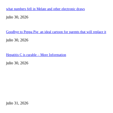
what numbers fell in Melate and other electronic draws
julio 30, 2026
Goodbye to Peppa Pig: an ideal cartoon for parents that will replace it
julio 30, 2026
Hepatitis C is curable – More Information
julio 30, 2026
POPULAR POSTS
¿Prevenir accidentes o salir a morder? Juárez
sigue esperando sus semáforos “inteligentes”
julio 31, 2026