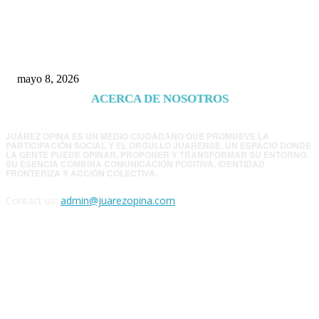
Trump endurece presión contra Morena: ahora
EE.UU. revisará consulados mexicanos por
presunta influencia política
mayo 8, 2026
ACERCA DE NOSOTROS
JUÁREZ OPINA ES UN MEDIO CIUDADANO QUE PROMUEVE LA
PARTICIPACIÓN SOCIAL Y EL ORGULLO JUARENSE. UN ESPACIO DONDE
LA GENTE PUEDE OPINAR, PROPONER Y TRANSFORMAR SU ENTORNO.
SU ESENCIA COMBINA COMUNICACIÓN POSITIVA, IDENTIDAD
FRONTERIZA Y ACCIÓN COLECTIVA.
Contact us:
admin@juarezopina.com
FOLLOW US