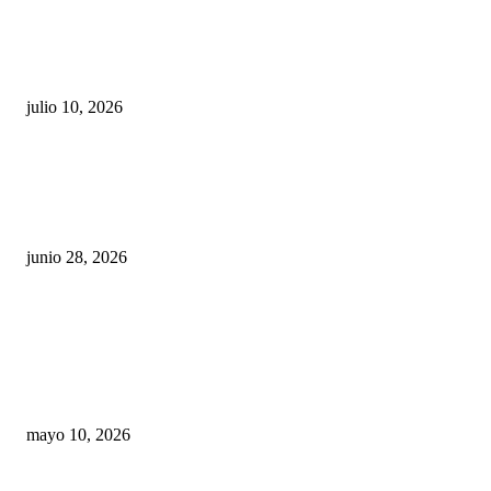
Maru Campos acusa: “La 4T negocia la ley” y pone
en riesgo la confianza en México
julio 10, 2026
¿Cuánto ganan los familiares de Cruz Pérez
Cuéllar en el Municipio?
junio 28, 2026
Rumbo al 2027: los suspirantes, la crisis
económica y el nuevo tablero político de
Chihuahua
mayo 10, 2026