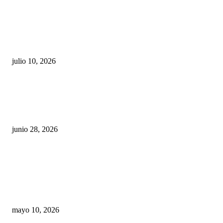
Maru Campos acusa: “La 4T negocia la ley” y pone
en riesgo la confianza en México
julio 10, 2026
¿Cuánto ganan los familiares de Cruz Pérez
Cuéllar en el Municipio?
junio 28, 2026
Rumbo al 2027: los suspirantes, la crisis
económica y el nuevo tablero político de
Chihuahua
mayo 10, 2026