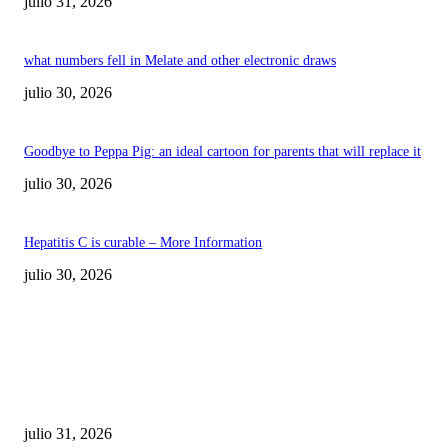
julio 31, 2026
what numbers fell in Melate and other electronic draws
julio 30, 2026
Goodbye to Peppa Pig: an ideal cartoon for parents that will replace it
julio 30, 2026
Hepatitis C is curable – More Information
julio 30, 2026
POPULAR POSTS
¿Prevenir accidentes o salir a morder? Juárez
sigue esperando sus semáforos “inteligentes”
julio 31, 2026