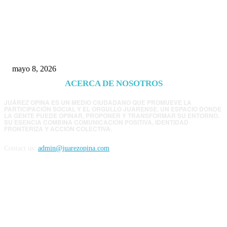
Trump endurece presión contra Morena: ahora
EE.UU. revisará consulados mexicanos por
presunta influencia política
mayo 8, 2026
ACERCA DE NOSOTROS
JUÁREZ OPINA ES UN MEDIO CIUDADANO QUE PROMUEVE LA
PARTICIPACIÓN SOCIAL Y EL ORGULLO JUARENSE. UN ESPACIO DONDE
LA GENTE PUEDE OPINAR, PROPONER Y TRANSFORMAR SU ENTORNO.
SU ESENCIA COMBINA COMUNICACIÓN POSITIVA, IDENTIDAD
FRONTERIZA Y ACCIÓN COLECTIVA.
Contact us:
admin@juarezopina.com
FOLLOW US