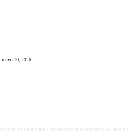
Rumbo al 2027: los suspirantes,
la crisis económica y el nuevo
tablero político de Chihuahua
mayo 10, 2026
UEDE OPINAR, PROPONER Y TRANSFORMAR SU ENTORNO. SU ESENCIA