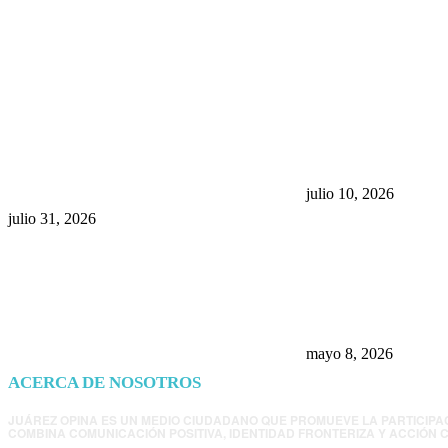
POPULAR POSTS
¿Prevenir accidentes o salir a
Maru Campos acu
morder? Juárez sigue
negocia la ley” y
esperando sus semáforos
la confianza en 
“inteligentes”
julio 10, 2026
julio 31, 2026
Trump endurece 
Morena: ahora EE
consulados mexi
presunta influenc
mayo 8, 2026
ACERCA DE NOSOTROS
JUÁREZ OPINA ES UN MEDIO CIUDADANO QUE PROMUEVE LA PARTICIPA
COMBINA COMUNICACIÓN POSITIVA, IDENTIDAD FRONTERIZA Y ACCIÓN C