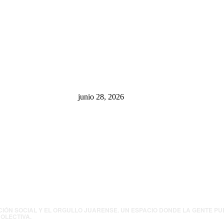
sa: “La 4T
¿Cuánto ganan los familiares de
 pone en riesgo
Cruz Pérez Cuéllar en el
México
Municipio?
junio 28, 2026
presión contra
.UU. revisará
canos por
ia política
CIÓN SOCIAL Y EL ORGULLO JUARENSE. UN ESPACIO DONDE LA GENTE P
OLECTIVA.