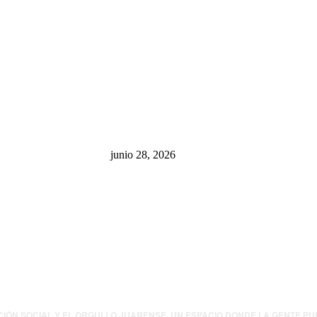
sa: “La 4T
¿Cuánto ganan los familiares de
 pone en riesgo
Cruz Pérez Cuéllar en el
México
Municipio?
junio 28, 2026
presión contra
.UU. revisará
canos por
ia política
CIÓN SOCIAL Y EL ORGULLO JUARENSE. UN ESPACIO DONDE LA GENTE P