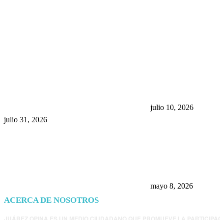
POPULAR POSTS
¿Prevenir accidentes o salir a
Maru Campos acu
morder? Juárez sigue
negocia la ley” y
esperando sus semáforos
la confianza en 
“inteligentes”
julio 10, 2026
julio 31, 2026
Trump endurece 
Morena: ahora EE
consulados mexi
presunta influenc
mayo 8, 2026
ACERCA DE NOSOTROS
JUÁREZ OPINA ES UN MEDIO CIUDADANO QUE PROMUEVE LA PARTICIPA