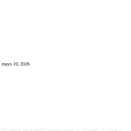
Rumbo al 2027: los suspirantes,
la crisis económica y el nuevo
tablero político de Chihuahua
mayo 10, 2026
UEDE OPINAR, PROPONER Y TRANSFORMAR SU ENTORNO. SU ESENCIA