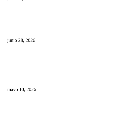
¿Cuánto ganan los familiares de Cruz Pérez
Cuéllar en el Municipio?
junio 28, 2026
Rumbo al 2027: los suspirantes, la crisis
económica y el nuevo tablero político de
Chihuahua
mayo 10, 2026
Trump endurece presión contra Morena: ahora
EE.UU. revisará consulados mexicanos por
presunta influencia política