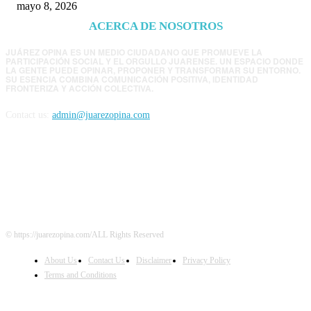
mayo 8, 2026
ACERCA DE NOSOTROS
JUÁREZ OPINA ES UN MEDIO CIUDADANO QUE PROMUEVE LA
PARTICIPACIÓN SOCIAL Y EL ORGULLO JUARENSE. UN ESPACIO DONDE
LA GENTE PUEDE OPINAR, PROPONER Y TRANSFORMAR SU ENTORNO.
SU ESENCIA COMBINA COMUNICACIÓN POSITIVA, IDENTIDAD
FRONTERIZA Y ACCIÓN COLECTIVA.
Contact us:
admin@juarezopina.com
FOLLOW US
© https://juarezopina.com/ALL Rights Reserved
About Us
Contact Us
Disclaimer
Privacy Policy
Terms and Conditions