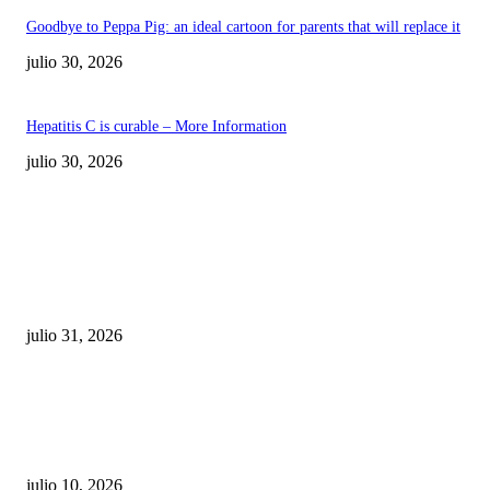
Goodbye to Peppa Pig: an ideal cartoon for parents that will replace it
julio 30, 2026
Hepatitis C is curable – More Information
julio 30, 2026
POPULAR POSTS
¿Prevenir accidentes o salir a morder? Juárez
sigue esperando sus semáforos “inteligentes”
julio 31, 2026
Maru Campos acusa: “La 4T negocia la ley” y pone
en riesgo la confianza en México
julio 10, 2026