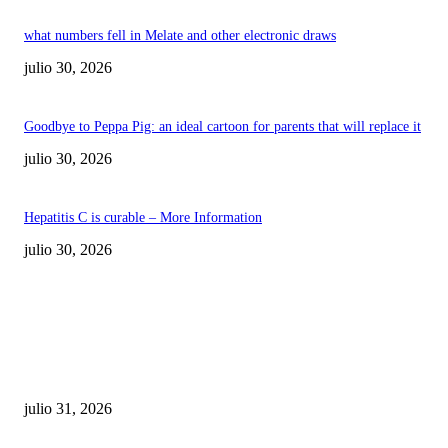
what numbers fell in Melate and other electronic draws
julio 30, 2026
Goodbye to Peppa Pig: an ideal cartoon for parents that will replace it
julio 30, 2026
Hepatitis C is curable – More Information
julio 30, 2026
POPULAR POSTS
¿Prevenir accidentes o salir a morder? Juárez
sigue esperando sus semáforos “inteligentes”
julio 31, 2026