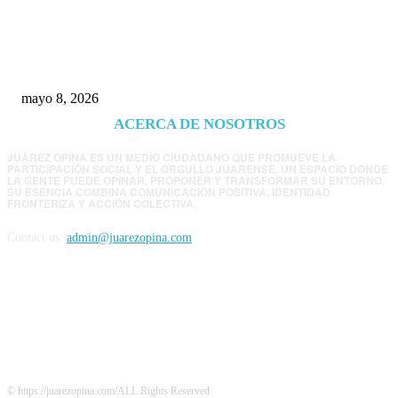
Trump endurece presión contra Morena: ahora
EE.UU. revisará consulados mexicanos por
presunta influencia política
mayo 8, 2026
ACERCA DE NOSOTROS
JUÁREZ OPINA ES UN MEDIO CIUDADANO QUE PROMUEVE LA
PARTICIPACIÓN SOCIAL Y EL ORGULLO JUARENSE. UN ESPACIO DONDE
LA GENTE PUEDE OPINAR, PROPONER Y TRANSFORMAR SU ENTORNO.
SU ESENCIA COMBINA COMUNICACIÓN POSITIVA, IDENTIDAD
FRONTERIZA Y ACCIÓN COLECTIVA.
Contact us:
admin@juarezopina.com
FOLLOW US
© https://juarezopina.com/ALL Rights Reserved