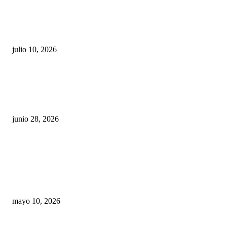
Maru Campos acusa: “La 4T negocia la ley” y pone
en riesgo la confianza en México
julio 10, 2026
¿Cuánto ganan los familiares de Cruz Pérez
Cuéllar en el Municipio?
junio 28, 2026
Rumbo al 2027: los suspirantes, la crisis
económica y el nuevo tablero político de
Chihuahua
mayo 10, 2026