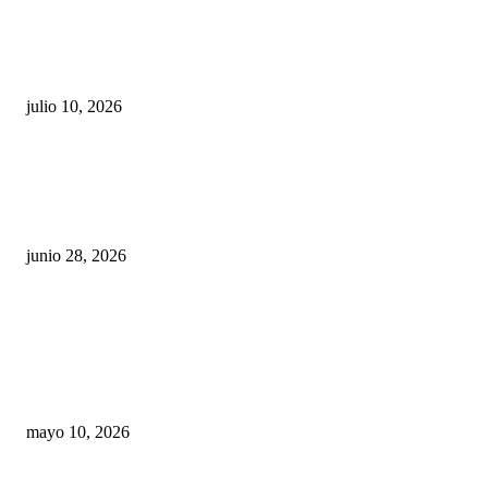
Maru Campos acusa: “La 4T negocia la ley” y pone
en riesgo la confianza en México
julio 10, 2026
¿Cuánto ganan los familiares de Cruz Pérez
Cuéllar en el Municipio?
junio 28, 2026
Rumbo al 2027: los suspirantes, la crisis
económica y el nuevo tablero político de
Chihuahua
mayo 10, 2026