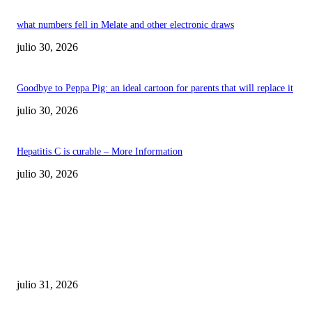
what numbers fell in Melate and other electronic draws
julio 30, 2026
Goodbye to Peppa Pig: an ideal cartoon for parents that will replace it
julio 30, 2026
Hepatitis C is curable – More Information
julio 30, 2026
POPULAR POSTS
¿Prevenir accidentes o salir a morder? Juárez
sigue esperando sus semáforos “inteligentes”
julio 31, 2026