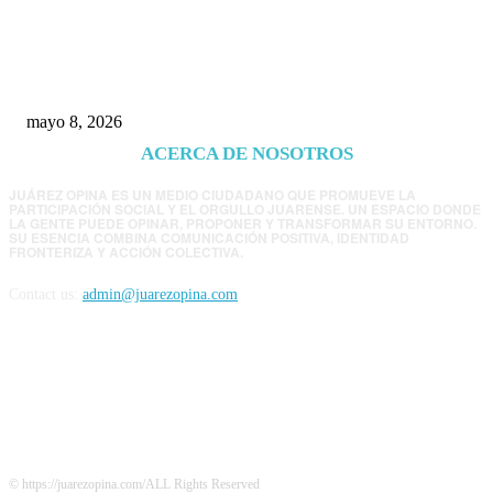
Trump endurece presión contra Morena: ahora
EE.UU. revisará consulados mexicanos por
presunta influencia política
mayo 8, 2026
ACERCA DE NOSOTROS
JUÁREZ OPINA ES UN MEDIO CIUDADANO QUE PROMUEVE LA
PARTICIPACIÓN SOCIAL Y EL ORGULLO JUARENSE. UN ESPACIO DONDE
LA GENTE PUEDE OPINAR, PROPONER Y TRANSFORMAR SU ENTORNO.
SU ESENCIA COMBINA COMUNICACIÓN POSITIVA, IDENTIDAD
FRONTERIZA Y ACCIÓN COLECTIVA.
Contact us:
admin@juarezopina.com
FOLLOW US
© https://juarezopina.com/ALL Rights Reserved