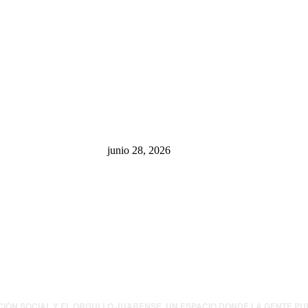
sa: “La 4T
¿Cuánto ganan los familiares de
 pone en riesgo
Cruz Pérez Cuéllar en el
México
Municipio?
junio 28, 2026
presión contra
.UU. revisará
canos por
ia política
CIÓN SOCIAL Y EL ORGULLO JUARENSE. UN ESPACIO DONDE LA GENTE P