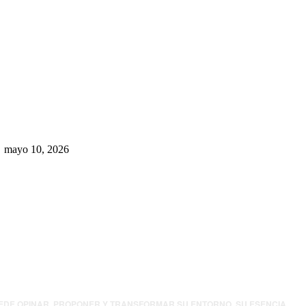
Rumbo al 2027: los suspirantes,
la crisis económica y el nuevo
tablero político de Chihuahua
mayo 10, 2026
UEDE OPINAR, PROPONER Y TRANSFORMAR SU ENTORNO. SU ESENCIA