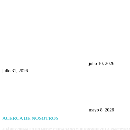
POPULAR POSTS
¿Prevenir accidentes o salir a
Maru Campos acu
morder? Juárez sigue
negocia la ley” y
esperando sus semáforos
la confianza en 
“inteligentes”
julio 10, 2026
julio 31, 2026
Trump endurece 
Morena: ahora EE
consulados mexi
presunta influenc
mayo 8, 2026
ACERCA DE NOSOTROS
JUÁREZ OPINA ES UN MEDIO CIUDADANO QUE PROMUEVE LA PARTICIPA