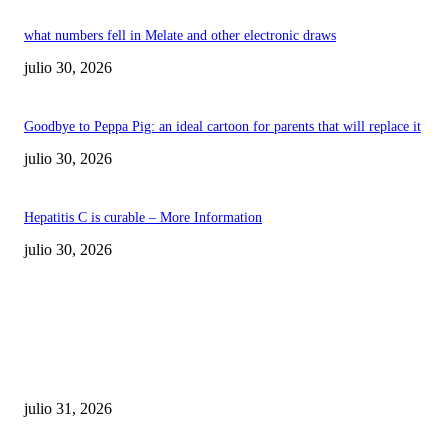
what numbers fell in Melate and other electronic draws
julio 30, 2026
Goodbye to Peppa Pig: an ideal cartoon for parents that will replace it
julio 30, 2026
Hepatitis C is curable – More Information
julio 30, 2026
POPULAR POSTS
¿Prevenir accidentes o salir a morder? Juárez
sigue esperando sus semáforos “inteligentes”
julio 31, 2026