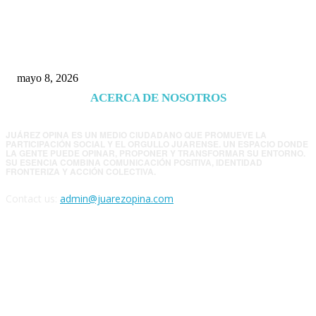
Trump endurece presión contra Morena: ahora
EE.UU. revisará consulados mexicanos por
presunta influencia política
mayo 8, 2026
ACERCA DE NOSOTROS
JUÁREZ OPINA ES UN MEDIO CIUDADANO QUE PROMUEVE LA
PARTICIPACIÓN SOCIAL Y EL ORGULLO JUARENSE. UN ESPACIO DONDE
LA GENTE PUEDE OPINAR, PROPONER Y TRANSFORMAR SU ENTORNO.
SU ESENCIA COMBINA COMUNICACIÓN POSITIVA, IDENTIDAD
FRONTERIZA Y ACCIÓN COLECTIVA.
Contact us:
admin@juarezopina.com
FOLLOW US