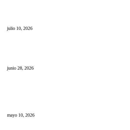
Maru Campos acusa: “La 4T negocia la ley” y pone
en riesgo la confianza en México
julio 10, 2026
¿Cuánto ganan los familiares de Cruz Pérez
Cuéllar en el Municipio?
junio 28, 2026
Rumbo al 2027: los suspirantes, la crisis
económica y el nuevo tablero político de
Chihuahua
mayo 10, 2026