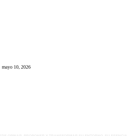
Rumbo al 2027: los suspirantes,
la crisis económica y el nuevo
tablero político de Chihuahua
mayo 10, 2026
UEDE OPINAR, PROPONER Y TRANSFORMAR SU ENTORNO. SU ESENCIA