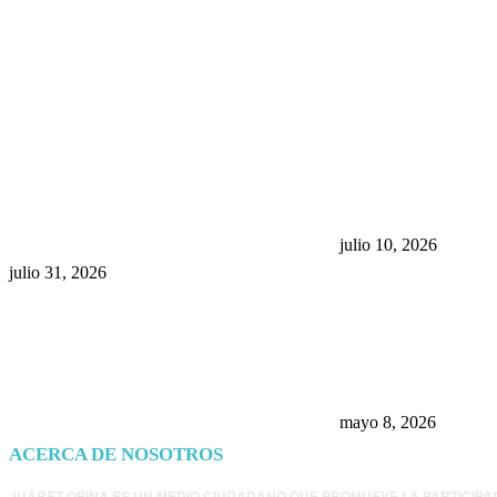
POPULAR POSTS
¿Prevenir accidentes o salir a
Maru Campos acu
morder? Juárez sigue
negocia la ley” y
esperando sus semáforos
la confianza en 
“inteligentes”
julio 10, 2026
julio 31, 2026
Trump endurece 
Morena: ahora EE
consulados mexi
presunta influenc
mayo 8, 2026
ACERCA DE NOSOTROS
JUÁREZ OPINA ES UN MEDIO CIUDADANO QUE PROMUEVE LA PARTICIPA