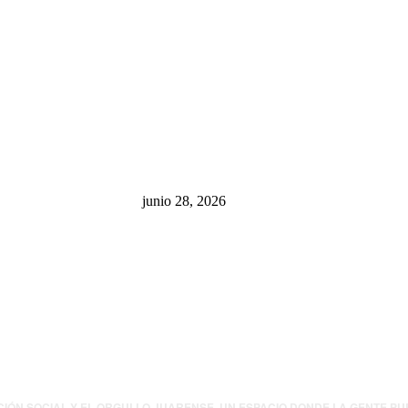
sa: “La 4T
¿Cuánto ganan los familiares de
 pone en riesgo
Cruz Pérez Cuéllar en el
México
Municipio?
junio 28, 2026
presión contra
.UU. revisará
canos por
ia política
CIÓN SOCIAL Y EL ORGULLO JUARENSE. UN ESPACIO DONDE LA GENTE P