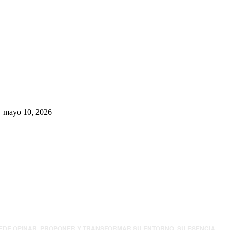
Rumbo al 2027: los suspirantes,
la crisis económica y el nuevo
tablero político de Chihuahua
mayo 10, 2026
UEDE OPINAR, PROPONER Y TRANSFORMAR SU ENTORNO. SU ESENCIA