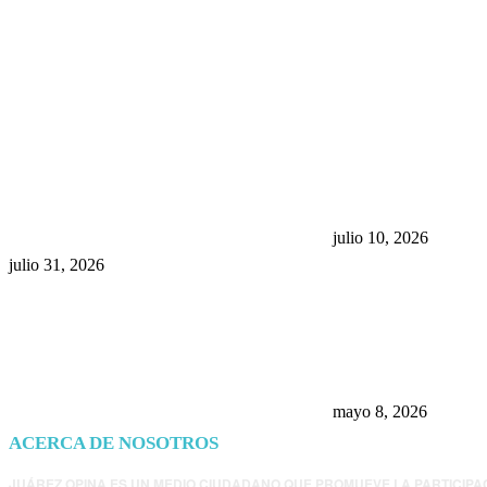
POPULAR POSTS
¿Prevenir accidentes o salir a
Maru Campos acu
morder? Juárez sigue
negocia la ley” y
esperando sus semáforos
la confianza en 
“inteligentes”
julio 10, 2026
julio 31, 2026
Trump endurece 
Morena: ahora EE
consulados mexi
presunta influenc
mayo 8, 2026
ACERCA DE NOSOTROS
JUÁREZ OPINA ES UN MEDIO CIUDADANO QUE PROMUEVE LA PARTICIPA