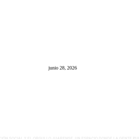
sa: “La 4T
¿Cuánto ganan los familiares de
 pone en riesgo
Cruz Pérez Cuéllar en el
México
Municipio?
junio 28, 2026
presión contra
.UU. revisará
canos por
ia política
CIÓN SOCIAL Y EL ORGULLO JUARENSE. UN ESPACIO DONDE LA GENTE P