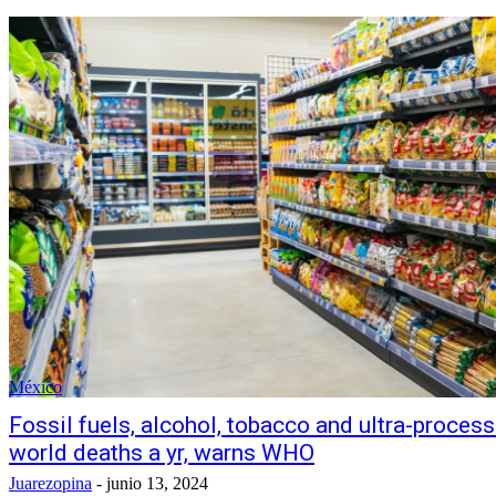
México
Fossil fuels, alcohol, tobacco and ultra-proces
world deaths a yr, warns WHO
Juarezopina
-
junio 13, 2024